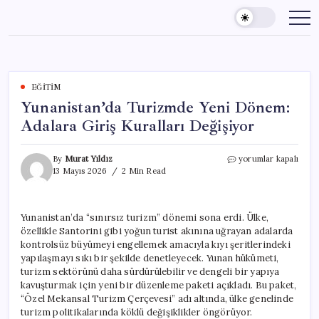
Skip
to
content
EĞITIM
Yunanistan’da Turizmde Yeni Dönem:
Adalara Giriş Kuralları Değişiyor
Yunanistan’da
By
Murat Yıldız
yorumlar kapalı
Turizmde
13 Mayıs 2026
2 Min Read
Yeni
Dönem:
Adalara
Yunanistan’da “sınırsız turizm” dönemi sona erdi. Ülke,
Giriş
özellikle Santorini gibi yoğun turist akınına uğrayan adalarda
Kuralları
Değişiyor
kontrolsüz büyümeyi engellemek amacıyla kıyı şeritlerindeki
için
yapılaşmayı sıkı bir şekilde denetleyecek. Yunan hükümeti,
turizm sektörünü daha sürdürülebilir ve dengeli bir yapıya
kavuşturmak için yeni bir düzenleme paketi açıkladı. Bu paket,
“Özel Mekansal Turizm Çerçevesi” adı altında, ülke genelinde
turizm politikalarında köklü değişiklikler öngörüyor.