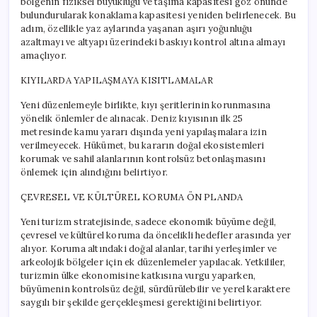
bölgenin fiziksel büyüklüğü ve taşıma kapasitesi göz önünde
bulundurularak konaklama kapasitesi yeniden belirlenecek. Bu
adım, özellikle yaz aylarında yaşanan aşırı yoğunluğu
azaltmayı ve altyapı üzerindeki baskıyı kontrol altına almayı
amaçlıyor.
KIYILARDA YAPILAŞMAYA KISITLAMALAR
Yeni düzenlemeyle birlikte, kıyı şeritlerinin korunmasına
yönelik önlemler de alınacak. Deniz kıyısının ilk 25
metresinde kamu yararı dışında yeni yapılaşmalara izin
verilmeyecek. Hükümet, bu kararın doğal ekosistemleri
korumak ve sahil alanlarının kontrolsüz betonlaşmasını
önlemek için alındığını belirtiyor.
ÇEVRESEL VE KÜLTÜREL KORUMA ÖN PLANDA
Yeni turizm stratejisinde, sadece ekonomik büyüme değil,
çevresel ve kültürel koruma da öncelikli hedefler arasında yer
alıyor. Koruma altındaki doğal alanlar, tarihi yerleşimler ve
arkeolojik bölgeler için ek düzenlemeler yapılacak. Yetkililer,
turizmin ülke ekonomisine katkısına vurgu yaparken,
büyümenin kontrolsüz değil, sürdürülebilir ve yerel karaktere
saygılı bir şekilde gerçekleşmesi gerektiğini belirtiyor.