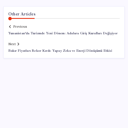
Other Articles
Previous
Yunanistan’da Turizmde Yeni Dönem: Adalara Giriş Kuralları Değişiyor
Next
Bakır Fiyatları Rekor Kırdı: Yapay Zeka ve Enerji Dönüşümü Etkisi
SON YAZILAR
ASELSAN’dan Kritik Başarı: Yerli ve Milli Kızılötesi