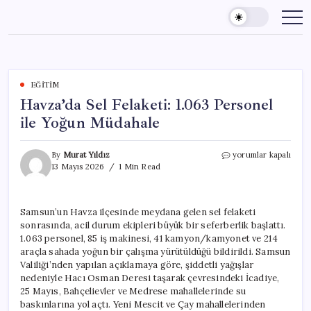
Skip
to
content
EĞITIM
Havza’da Sel Felaketi: 1.063 Personel
ile Yoğun Müdahale
Havza’da
By
Murat Yıldız
yorumlar kapalı
Sel
13 Mayıs 2026
1 Min Read
Felaketi:
1.063
Personel
Samsun’un Havza ilçesinde meydana gelen sel felaketi
ile
sonrasında, acil durum ekipleri büyük bir seferberlik başlattı.
Yoğun
Müdahale
1.063 personel, 85 iş makinesi, 41 kamyon/kamyonet ve 214
için
araçla sahada yoğun bir çalışma yürütüldüğü bildirildi. Samsun
Valiliği’nden yapılan açıklamaya göre, şiddetli yağışlar
nedeniyle Hacı Osman Deresi taşarak çevresindeki İcadiye,
25 Mayıs, Bahçelievler ve Medrese mahallelerinde su
baskınlarına yol açtı. Yeni Mescit ve Çay mahallelerinden