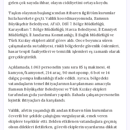
gelen çok sayıda ihbar, olayın ciddiyetini ortaya koydu.
Taşkın olayının başlangıcından itibaren ilgili tüm kurumlar
hızla harekete geçti. Valilik koordinasyonunda, Samsun
Büyükşehir Belediyesi, AFAD, DSİ 7. Bölge Müdürlüğü,
Karayolları 7. Bölge Müdürlüğü, Havza Belediyesi, İl Emniyet
Müdürlüğü, İl Jandarma Komutanlığı, İl Sağlık Müdürlüğü ve
Türk Kızılay ekipleri aktif görev aldı. Gece boyunca süren
çalışmalarda su tahliyesi, riskli bölgelerde güvenlik önlemleri,
hasar tespit faaliyetleri ve temizlik işlemleri eş zamanlı olarak
gerçekleştirildi.
Açıklamada, 1.063 personelin yanı sıra 85 iş makinesi, 41
kamyon/kamyonet, 214 araç, 90 motopomp, 6 bot ve 14
dalgıç pompa kullanıldığı ifade edildi. Ayrıca, bölgedeki
vatandaşların temel ihtiyaçlarının karşılanması amacıyla
Samsun Büyükşehir Belediyesi ve Türk Kızılay ekipleri
tarafından gıda yardımları yapıldı. Sahada çalışan personelin
lojistik ihtiyaçları da karşılandı.
Valilik, afetin yaşandığı ilk andan itibaren tüm kurumların
özverili bir şekilde çalıştığını vurgulayarak, emek veren
ekiplere teşekkür etti. Selden etkilenen vatandaşlara geçmiş
olsun dilekleri iletilirken, görevli ekiplerin uyarılarına dikkat