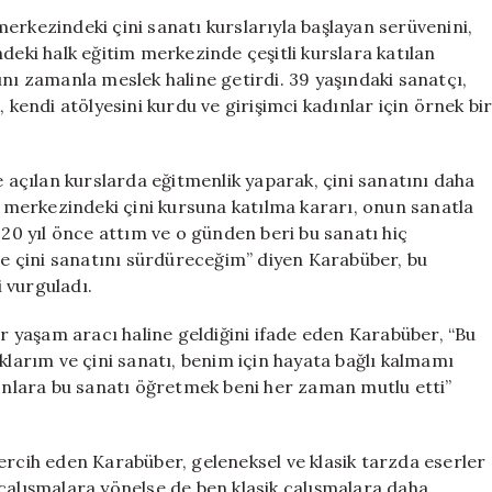
Serüveni:
erkezindeki çini sanatı kurslarıyla başlayan serüvenini,
Kursiyerlikten
deki halk eğitim merkezinde çeşitli kurslara katılan
Eğitmenliğe
ını zamanla meslek haline getirdi. 39 yaşındaki sanatçı,
Uzanan
 kendi atölyesini kurdu ve girişimci kadınlar için örnek bi
Başarı
için
e açılan kurslarda eğitmenlik yaparak, çini sanatını daha
im merkezindeki çini kursuna katılma kararı, onun sanatla
 20 yıl önce attım ve o günden beri bu sanatı hiç
 çini sanatını sürdüreceğim” diyen Karabüber, bu
 vurguladı.
ir yaşam aracı haline geldiğini ifade eden Karabüber, “Bu
arım ve çini sanatı, benim için hayata bağlı kalmamı
 onlara bu sanatı öğretmek beni her zaman mutlu etti”
ercih eden Karabüber, geleneksel ve klasik tarzda eserler
lışmalara yönelse de ben klasik çalışmalara daha