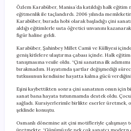
Özlem Karabüber, Manisa’da katıldığı halk eğitim m
eğitmenlik ile taçlandırdı. 2006 yılında memleketin
Karabüber, burada hobi olarak başladığı çini sanat
aldığı eğitimlerle usta öğretici unvanını kazanarak,
figür haline geldi.
Karabüber, Şahinbey Millet Camii ve Külliyesi içind
geniş kitlelere ulaştırma çabası içinde. Halk eğit
tanışmasına vesile oldu. “Çini sanatına ilk adımımı
bırakmadım. Hayatımda şartlar değişmediği sürece
tutkusunun kendisine hayatta kalma gücü verdiğini
Eşini kaybettikten sonra çini sanatının onun için b
sanat bana hayata tutunmamda destek oldu. Çocukl
sağladı. Kursiyerlerimle birlikte eserler üretmek,
şeklinde konuştu.
Osmanlı dönemine ait çini motifleriyle çalışmayı t
üretmekte. “Günümüzde pek çok sanatçı modern ça