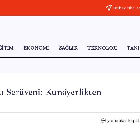
Subscribe t
ĞİTİM
EKONOMİ
SAĞLIK
TEKNOLOJİ
TANI
 Serüveni: Kursiyerlikten
Özlem
yorumlar kapal
Karabüber’ün
Çini
Sanatı