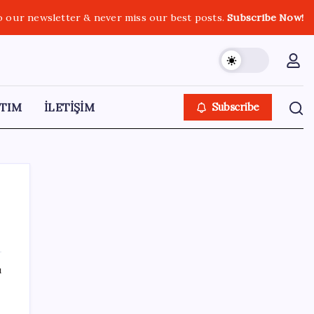
o our newsletter & never miss our best posts.
Subscribe Now!
TIM
İLETİŞİM
Subscribe
SON YAZILAR
ı
ASELSAN’dan Kritik Başarı: Yerli ve Milli
Kızılötesi Dedektörler