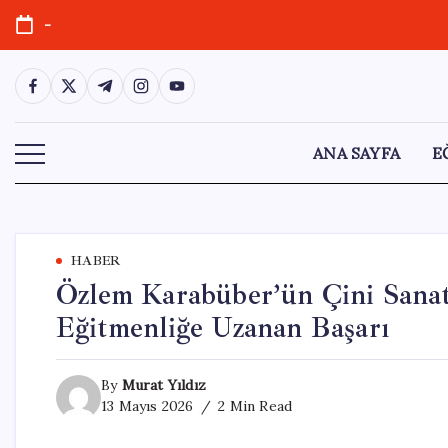
Skip
-
to
content
https://www.facebook.com/
https://twitter.com/
https://t.me/
https://www.instagram.com/
https://youtube.com/
ANA SAYFA
E
HABER
Özlem Karabüber’ün Çini Sanatı
Eğitmenliğe Uzanan Başarı
By
Murat Yıldız
13 Mayıs 2026
2 Min Read