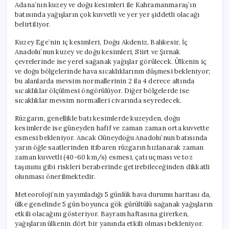
Adana’nın kuzey ve doğu kesimleri ile Kahramanmaraş’ın
batısında yağışların çok kuvvetli ve yer yer şiddetli olacağı
belirtiliyor.
Kuzey Ege’nin iç kesimleri, Doğu Akdeniz, Balıkesir, İç
Anadolu’nun kuzey ve doğu kesimleri, Siirt ve Şırnak
çevrelerinde ise yerel sağanak yağışlar görülecek. Ülkenin iç
ve doğu bölgelerinde hava sıcaklıklarının düşmesi bekleniyor;
bu alanlarda mevsim normallerinin 2 ila 4 derece altında
sıcaklıklar ölçülmesi öngörülüyor. Diğer bölgelerde ise
sıcaklıklar mevsim normalleri civarında seyredecek.
Rüzgarın, genellikle batı kesimlerde kuzeyden, doğu
kesimlerde ise güneyden hafif ve zaman zaman orta kuvvette
esmesi bekleniyor. Ancak Güneydoğu Anadolu’nun batısında
yarın öğle saatlerinden itibaren rüzgarın hızlanarak zaman
zaman kuvvetli (40-60 km/s) esmesi, çatı uçması ve toz
taşınımı gibi riskleri beraberinde getirebileceğinden dikkatli
olunması önerilmektedir.
Meteoroloji’nin yayımladığı 5 günlük hava durumu haritası da,
ülke genelinde 5 gün boyunca gök gürültülü sağanak yağışların
etkili olacağını gösteriyor. Bayram haftasına girerken,
yağışların ülkenin dört bir yanında etkili olması bekleniyor.