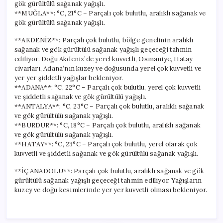
gök gürültülü sağanak yağışlı.
**MUĞLA**: °C, 21°C – Parçalı çok bulutlu, aralıklı sağanak ve
gök gürültülü sağanak yağışlı.
**AKDENİZ**: Parçalı çok bulutlu, bölge genelinin aralıklı
sağanak ve gök gürültülü sağanak yağışlı geçeceği tahmin
ediliyor. Doğu Akdeniz’de yerel kuvvetli, Osmaniye, Hatay
civarları, Adana’nın kuzey ve doğusunda yerel çok kuvvetli ve
yer yer şiddetli yağışlar bekleniyor.
**ADANA**: °C, 22°C – Parçalı çok bulutlu, yerel çok kuvvetli
ve şiddetli sağanak ve gök gürültülü yağışlı.
**ANTALYA**: °C, 23°C – Parçalı çok bulutlu, aralıklı sağanak
ve gök gürültülü sağanak yağışlı.
**BURDUR**: °C, 18°C – Parçalı çok bulutlu, aralıklı sağanak
ve gök gürültülü sağanak yağışlı.
**HATAY**: °C, 23°C – Parçalı çok bulutlu, yerel olarak çok
kuvvetli ve şiddetli sağanak ve gök gürültülü sağanak yağışlı.
**İÇ ANADOLU**: Parçalı çok bulutlu, aralıklı sağanak ve gök
gürültülü sağanak yağışlı geçeceği tahmin ediliyor. Yağışların
kuzey ve doğu kesimlerinde yer yer kuvvetli olması bekleniyor.