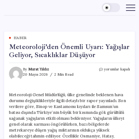
Skip
to
content
HABER
Meteoroloji’den Önemli Uyarı: Yağışlar
Geliyor, Sıcaklıklar Düşüyor
Meteoroloji’den
By
Murat Yıldız
yorumlar kapalı
Önemli
20 Mayıs 2026
2 Min Read
Uyarı:
Yağışlar
Geliyor,
Meteoroloji Genel Müdürlüğü, ülke genelinde beklenen hava
Sıcaklıklar
durumu değişiklikleriyle ilgili detaylı bir rapor yayınladı. Son
Düşüyor
için
verilere göre, Sinop ve Kastamonu kıyıları ile Samsun’un
batısı dışında Türkiye’nin büyük bir kısmında gök gürültülü
sağanak yağışların etkili olması bekleniyor. Yağışların ülkeyi
genel olarak sarması öngörülürken, bazı bölgelerde
metrekareye düşen yağış miktarının oldukça yüksek
olabileceği tahmin ediliyor. Özellikle Osmaniye, Hatay,