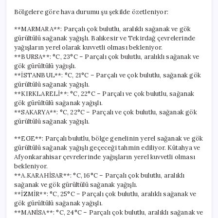
Bölgelere göre hava durumu şu şekilde özetleniyor:
**MARMARA**: Parçalı çok bulutlu, aralıklı sağanak ve gök
gürültülü sağanak yağışlı. Balıkesir ve Tekirdağ çevrelerinde
yağışların yerel olarak kuvvetli olması bekleniyor.
**BURSA**: °C, 23°C – Parçalı çok bulutlu, aralıklı sağanak ve
gök gürültülü yağışlı.
**İSTANBUL**: °C, 21°C – Parçalı ve çok bulutlu, sağanak gök
gürültülü sağanak yağışlı.
**KIRKLARELİ**: °C, 22°C – Parçalı ve çok bulutlu, sağanak
gök gürültülü sağanak yağışlı.
**SAKARYA**: °C, 22°C – Parçalı ve çok bulutlu, sağanak gök
gürültülü sağanak yağışlı.
**EGE**: Parçalı bulutlu, bölge genelinin yerel sağanak ve gök
gürültülü sağanak yağışlı geçeceği tahmin ediliyor. Kütahya ve
Afyonkarahisar çevrelerinde yağışların yerel kuvvetli olması
bekleniyor.
**A.KARAHİSAR**: °C, 16°C – Parçalı çok bulutlu, aralıklı
sağanak ve gök gürültülü sağanak yağışlı.
**İZMİR**: °C, 25°C – Parçalı çok bulutlu, aralıklı sağanak ve
gök gürültülü sağanak yağışlı.
**MANİSA**: °C, 24°C – Parçalı çok bulutlu, aralıklı sağanak ve