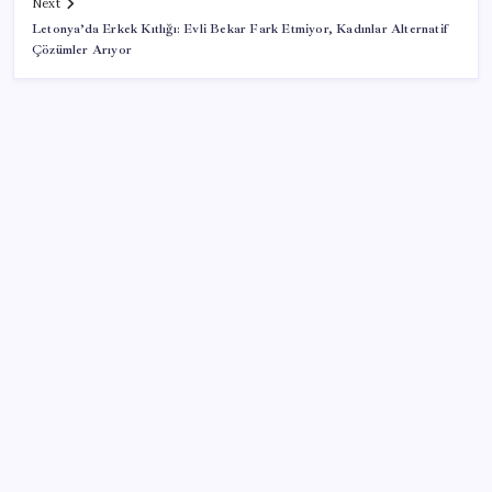
Next
Letonya’da Erkek Kıtlığı: Evli Bekar Fark Etmiyor, Kadınlar Alternatif
Çözümler Arıyor
SON YAZILAR
Çıkarılabilir Bataryalı Telefonlar Geri Dönüyor
Çin’in altın alımında üç yılın rekoru
ChatGPT Artık Adobe Araçlarıyla İçerik Üretebiliyor:
70 Farklı Araç
Kapadokya’da dededen toruna uzanan hikâye: 136
kovanla bal markası kurdu