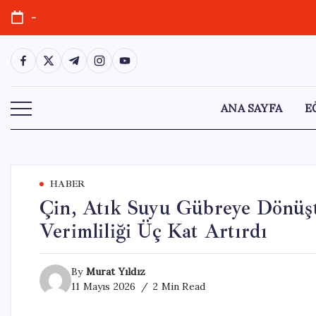
Skip
-
to
content
https://www.facebook.com/
https://twitter.com/
https://t.me/
https://www.instagram.com/
https://youtube.com/
ANA SAYFA
E
HABER
Çin, Atık Suyu Gübreye Dönüşt
Verimliliği Üç Kat Artırdı
By
Murat Yıldız
11 Mayıs 2026
2 Min Read