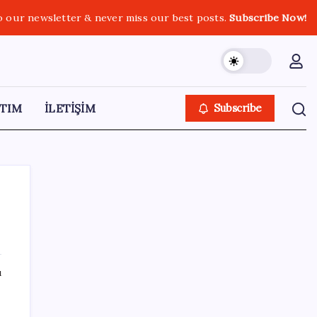
o our newsletter & never miss our best posts.
Subscribe Now!
TIM
İLETİŞİM
Subscribe
SON YAZILAR
ı
MHP’li Feti Yıldız’dan ‘çerçeve yasa’
açıklaması: IRA ve FARC örnekleri dikkat