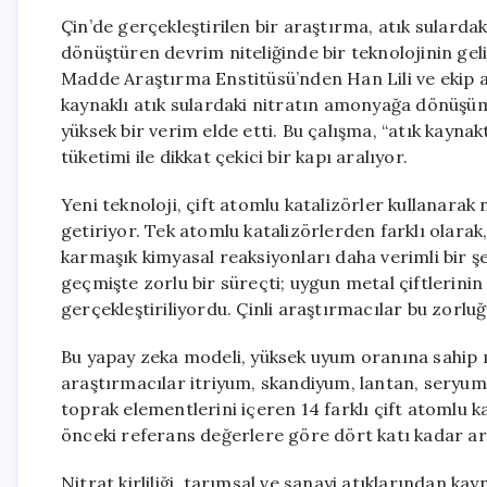
Çin’de gerçekleştirilen bir araştırma, atık sularda
dönüştüren devrim niteliğinde bir teknolojinin geliş
Madde Araştırma Enstitüsü’nden Han Lili ve ekip ar
kaynaklı atık sulardaki nitratın amonyağa dönüşü
yüksek bir verim elde etti. Bu çalışma, “atık kayna
tüketimi ile dikkat çekici bir kapı aralıyor.
Yeni teknoloji, çift atomlu katalizörler kullanara
getiriyor. Tek atomlu katalizörlerden farklı olarak
karmaşık kimyasal reaksiyonları daha verimli bir şek
geçmişte zorlu bir süreçti; uygun metal çiftlerin
gerçekleştiriliyordu. Çinli araştırmacılar bu zorl
Bu yapay zeka modeli, yüksek uyum oranına sahip met
araştırmacılar itriyum, skandiyum, lantan, seryu
toprak elementlerini içeren 14 farklı çift atomlu k
önceki referans değerlere göre dört katı kadar art
Nitrat kirliliği, tarımsal ve sanayi atıklarından ka