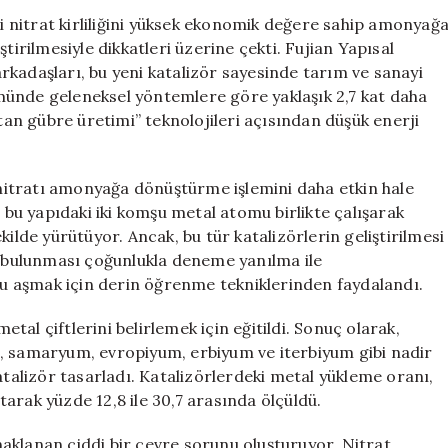
Dönüştüren
ki nitrat kirliliğini yüksek ekonomik değere sahip amonyağ
Yenilikçi
tirilmesiyle dikkatleri üzerine çekti. Fujian Yapısal
Teknolojide
kadaşları, bu yeni katalizör sayesinde tarım ve sanayi
Verimliliği
münde geleneksel yöntemlere göre yaklaşık 2,7 kat daha
Üç
ktan gübre üretimi” teknolojileri açısından düşük enerji
Kat
Artırdı
için
k nitratı amonyağa dönüştürme işlemini daha etkin hale
, bu yapıdaki iki komşu metal atomu birlikte çalışarak
ilde yürütüyor. Ancak, bu tür katalizörlerin geliştirilmesi
in bulunması çoğunlukla deneme yanılma ile
uğu aşmak için derin öğrenme tekniklerinden faydalandı.
al çiftlerini belirlemek için eğitildi. Sonuç olarak,
m, samaryum, evropiyum, erbiyum ve iterbiyum gibi nadir
atalizör tasarladı. Katalizörlerdeki metal yükleme oranı,
arak yüzde 12,8 ile 30,7 arasında ölçüldü.
ynaklanan ciddi bir çevre sorunu oluşturuyor. Nitrat