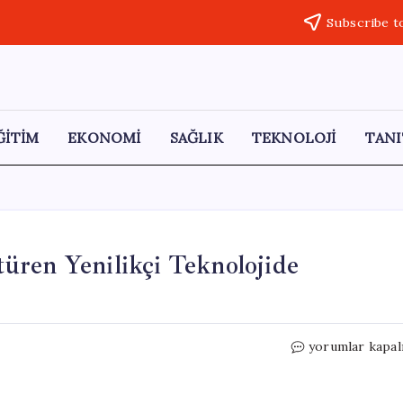
Subscribe t
ĞİTİM
EKONOMİ
SAĞLIK
TEKNOLOJİ
TANI
üren Yenilikçi Teknolojide
Çin,
yorumlar kapal
Atık
Suyu
Gübreye