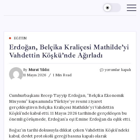
Skip
to
content
EĞITIM
Erdoğan, Belçika Kraliçesi Mathilde’yi
Vahdettin Köşkü’nde Ağırladı
Erdoğan,
By
Murat Yıldız
yorumlar kapalı
Belçika
11 Mayıs 2026
1 Min Read
Kraliçesi
Mathilde’yi
Vahdettin
Cumhurbaşkanı Recep Tayyip Erdoğan, “Belçika Ekonomik
Köşkü’nde
Misyonu” kapsamında Türkiye’ye resmi ziyaret
Ağırladı
için
gerçekleştiren Belçika Kraliçesi Mathilde’yi Vahdettin
Köşkü’nde kabul etti. 11 Mayıs 2026 tarihinde gerçekleşen bu
önemli görüşmede, Erdoğan’a eşi Emine Erdoğan da eşlik etti.
Boğaz’ın tarihi dokusuyla dikkat çeken Vahdettin Köşkü’ndeki
kabul, devlet protokolü gereği basına kapalı olarak