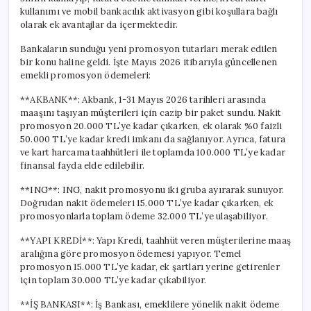
kullanımı ve mobil bankacılık aktivasyon gibi koşullara bağlı
olarak ek avantajlar da içermektedir.
Bankaların sunduğu yeni promosyon tutarları merak edilen
bir konu haline geldi. İşte Mayıs 2026 itibarıyla güncellenen
emekli promosyon ödemeleri:
**AKBANK**: Akbank, 1-31 Mayıs 2026 tarihleri arasında
maaşını taşıyan müşterileri için cazip bir paket sundu. Nakit
promosyon 20.000 TL’ye kadar çıkarken, ek olarak %0 faizli
50.000 TL’ye kadar kredi imkanı da sağlanıyor. Ayrıca, fatura
ve kart harcama taahhütleri ile toplamda 100.000 TL’ye kadar
finansal fayda elde edilebilir.
**ING**: ING, nakit promosyonu iki gruba ayırarak sunuyor.
Doğrudan nakit ödemeleri 15.000 TL’ye kadar çıkarken, ek
promosyonlarla toplam ödeme 32.000 TL’ye ulaşabiliyor.
**YAPI KREDİ**: Yapı Kredi, taahhüt veren müşterilerine maaş
aralığına göre promosyon ödemesi yapıyor. Temel
promosyon 15.000 TL’ye kadar, ek şartları yerine getirenler
için toplam 30.000 TL’ye kadar çıkabiliyor.
**İŞ BANKASI**: İş Bankası, emeklilere yönelik nakit ödeme