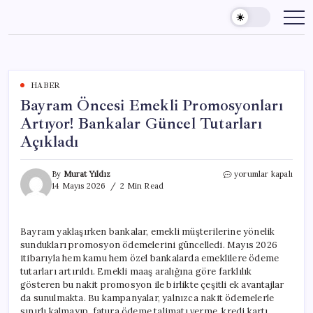
Skip
to
content
HABER
Bayram Öncesi Emekli Promosyonları
Artıyor! Bankalar Güncel Tutarları
Açıkladı
Bayram
By
Murat Yıldız
yorumlar kapalı
Öncesi
14 Mayıs 2026
2 Min Read
Emekli
Promosyonları
Artıyor!
Bayram yaklaşırken bankalar, emekli müşterilerine yönelik
Bankalar
sundukları promosyon ödemelerini güncelledi. Mayıs 2026
Güncel
Tutarları
itibarıyla hem kamu hem özel bankalarda emeklilere ödeme
Açıkladı
tutarları artırıldı. Emekli maaş aralığına göre farklılık
için
gösteren bu nakit promosyon ile birlikte çeşitli ek avantajlar
da sunulmakta. Bu kampanyalar, yalnızca nakit ödemelerle
sınırlı kalmayıp, fatura ödeme talimatı verme, kredi kartı