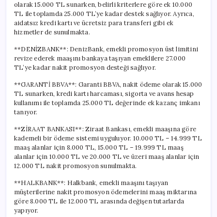
olarak 15.000 TL sunarken, belirli kriterlere göre ek 10.000
TL ile toplamda 25.000 TL’ye kadar destek sağlıyor. Ayrıca,
aidatsız kredi kartı ve ücretsiz para transferi gibi ek
hizmetler de sunulmakta.
**DENİZBANK**: DenizBank, emekli promosyon üst limitini
revize ederek maaşını bankaya taşıyan emeklilere 27.000
TL’ye kadar nakit promosyon desteği sağlıyor.
**GARANTİ BBVA**: Garanti BBVA, nakit ödeme olarak 15.000
TL sunarken, kredi kartı harcaması, sigorta ve avans hesap
kullanımı ile toplamda 25.000 TL değerinde ek kazanç imkanı
tanıyor.
**ZİRAAT BANKASI**: Ziraat Bankası, emekli maaşına göre
kademeli bir ödeme sistemi uyguluyor. 10.000 TL – 14.999 TL
maaş alanlar için 8.000 TL, 15.000 TL – 19.999 TL maaş
alanlar için 10.000 TL ve 20.000 TL ve üzeri maaş alanlar için
12.000 TL nakit promosyon sunulmakta.
**HALKBANK**: Halkbank, emekli maaşını taşıyan
müşterilerine nakit promosyon ödemelerini maaş miktarına
göre 8.000 TL ile 12.000 TL arasında değişen tutarlarda
yapıyor.