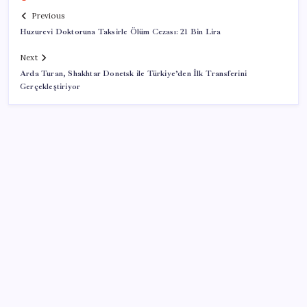
Previous
Huzurevi Doktoruna Taksirle Ölüm Cezası: 21 Bin Lira
Next
Arda Turan, Shakhtar Donetsk ile Türkiye’den İlk Transferini
Gerçekleştiriyor
SON YAZILAR
Çıkarılabilir Bataryalı Telefonlar Geri Dönüyor
Çin’in altın alımında üç yılın rekoru