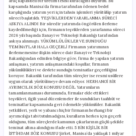
araç kapasiteli bir üretim tesisi kuracağını duyurdu. Bu
kapsamda Manisa’da firma tarafından ödenen bedel
karşılığında yatırım yeri için tahsis işlemleri yürütülüp yatırım
süreci başlatıldı. TEŞVİKLERDEN YARARLANMA SÜRECİ
ASKIYA ALINDI Bir süredir yatırımda öngörülen ilerleme
kaydedilmediği için, firmanın teşviklerden yararlanma süreci
2026 yılı başında Sanayi ve Teknoloji Bakanlığı tarafından
askıya alınmıştı. YÜKÜMLÜLÜKLER VE SUNDUĞU
TEMİNATLAR HALA GEÇERLİ Firmanın yatırımının
ilerlememesine ilişkin sürece dair Sanayi ve Teknoloji
Bakanlığından edinilen bilgiye göre, firma ile yapılan yatırım
anlaşması, yatırım anlaşmasındaki koşullar, firmanın
yükümlülükleri ve devlete sunduğu teminatlar geçerliliğini
koruyor. Bakanlık tarafından tüm süreçler ise resmi usüllere
uygun olarak yürütülmeye devam ediyor. HERHANGİ BİR
AYRIMCILIK SÖZ KONUSU DEĞİL Yatırımların
tamamlanmaması durumunda, firmalar elde ettikleri
teşvikleri, ilgili yasal düzenlemeler ile sundukları taahhüt ve
teminatlar kapsamında geri ödemekle yükümlüler. Bakanlık
yetkilileri, yerli ve yabancı hiçbir firmanın herhangi bir
ayrımcılığa tabi tutulmadığını, kuralların herkes için geçerli
olduğunu, tüm süreçlerde kamunun çıkarlarının güçlü şekilde
teminat altına alındığını ifade etti. 5 BİN KİŞİLİK BİR
İSTİHDAM SÖZ KONUSU Şirket, Manisa’da yaklaşık 1 milyar