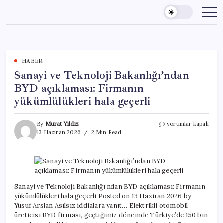
Skip
to
content
HABER
Sanayi ve Teknoloji Bakanlığı’ndan
BYD açıklaması: Firmanın
yükümlülükleri hala geçerli
Sanayi
By
Murat Yıldız
yorumlar kapalı
ve
13 Haziran 2026
2 Min Read
Teknoloji
Bakanlığı’ndan
BYD
açıklaması:
Firmanın
yükümlülükleri
Sanayi ve Teknoloji Bakanlığı’ndan BYD açıklaması: Firmanın
hala
yükümlülükleri hala geçerli Posted on 13 Haziran 2026 by
geçerli
Yusuf Arslan Asılsız iddialara yanıt… Elektrikli otomobil
için
üreticisi BYD firması, geçtiğimiz dönemde Türkiye’de 150 bin