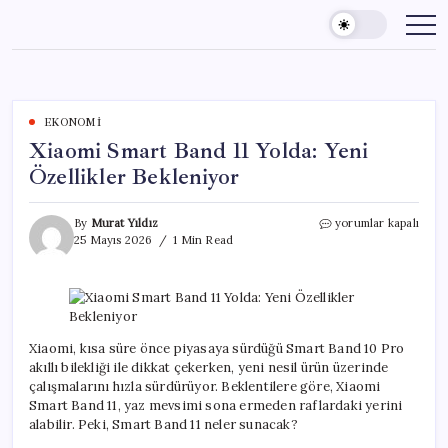
Skip
to
content
EKONOMI
Xiaomi Smart Band 11 Yolda: Yeni
Özellikler Bekleniyor
Xiaomi
By
Murat Yıldız
yorumlar kapalı
Smart
25 Mayıs 2026
1 Min Read
Band
11
Yolda:
Yeni
Özellikler
Bekleniyor
Xiaomi, kısa süre önce piyasaya sürdüğü Smart Band 10 Pro
için
akıllı bilekliği ile dikkat çekerken, yeni nesil ürün üzerinde
çalışmalarını hızla sürdürüyor. Beklentilere göre, Xiaomi
Smart Band 11, yaz mevsimi sona ermeden raflardaki yerini
alabilir. Peki, Smart Band 11 neler sunacak?