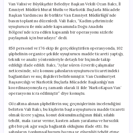
Van Valisi ve Büyükşehir Belediye Başkan Vekili Ozan Balcı, İl
Emniyet Müdürü Murat Mutlu ve Narkotik Suçlarla Mücadele
Başkan Yardımcısı ile birlikte Van Emniyet Müdürlüğü’nde
basın toplantısı düzenledi. Vali Balcı, “Kadim şehrimizde
uyuşturucu ile mücadele kapsamında Doğu Anadolu
Bölgesi’nde icra edilen kapsamlı bir operasyonu sizlerle
paylaşmak için buradayız” dedi.
850 personel ve 176 ekip ile gerçekleştirilen operasyonda, 102
şüphelinin organize şekilde uyuşturucu madde ticareti yaptığı,
teknik ve analiz yöntemleriyle detaylı bir biçimde takip
edildiği ifade edildi. Balcı, “Aylar süren özverili çalışmalar
neticesinde, söz konusu şahısların uyuşturucu ticaretindeki
bağlantıları ve suç ilişkileri belirlenmiştir. Van Cumhuriyet
Başsavcılığı ve Narkotik Suçlarla Mücadele Başkanlığı’nın
koordinasyonuyla eş zamanlı olarak 11 ilde ‘NarkoKapan Van’
operasyonu icra edilmiştir” diye konuştu.
Gözaltına alınan şüphelilerin suç geçmişlerinin incelendiğini
belirten Vali Balcı, bu kişilerin başta uyuşturucu madde ticareti
olmak üzere yağma, konut dokunulmazlığının ihlali, silahlı
tehdit, mala zarar verme, kasten adam yaralama ve hırsızlık
gibi birçok ağır suçla bağlantılı olduğunu ifade etti. Bu
şahısların, toplumsal huzuru bozma ve güvenliği tehdit etme