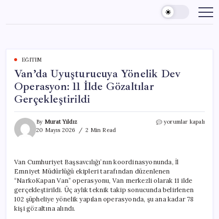
Skip
to
content
EĞITIM
Van’da Uyuşturucuya Yönelik Dev
Operasyon: 11 İlde Gözaltılar
Gerçekleştirildi
Van’da
By
Murat Yıldız
yorumlar kapalı
Uyuşturucuya
20 Mayıs 2026
2 Min Read
Yönelik
Dev
Operasyon:
Van Cumhuriyet Başsavcılığı’nın koordinasyonunda, İl
11
Emniyet Müdürlüğü ekipleri tarafından düzenlenen
İlde
Gözaltılar
“NarkoKapan Van” operasyonu, Van merkezli olarak 11 ilde
Gerçekleştirildi
gerçekleştirildi. Üç aylık teknik takip sonucunda belirlenen
için
102 şüpheliye yönelik yapılan operasyonda, şu ana kadar 78
kişi gözaltına alındı.