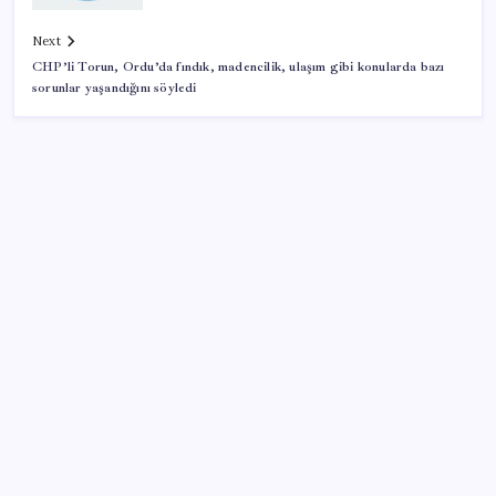
Next
CHP’li Torun, Ordu’da fındık, madencilik, ulaşım gibi konularda bazı
sorunlar yaşandığını söyledi
SON YAZILAR
ASELSAN’dan Kritik Başarı: Yerli ve Milli Kızılötesi
Dedektörler
The Odyssey Ubisoft’a Yaradı: Assassin’s Creed
Odyssey’e Büyük İlgi