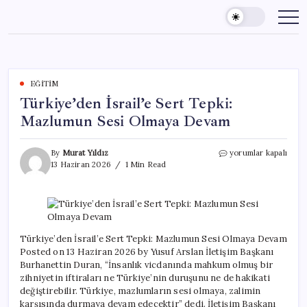
Skip
to
content
EĞITIM
Türkiye’den İsrail’e Sert Tepki:
Mazlumun Sesi Olmaya Devam
Türkiye’den
By
Murat Yıldız
yorumlar kapalı
İsrail’e
13 Haziran 2026
1 Min Read
Sert
Tepki:
Mazlumun
Sesi
Olmaya
Devam
Türkiye’den İsrail’e Sert Tepki: Mazlumun Sesi Olmaya Devam
için
Posted on 13 Haziran 2026 by Yusuf Arslan İletişim Başkanı
Burhanettin Duran, “İnsanlık vicdanında mahkum olmuş bir
zihniyetin iftiraları ne Türkiye’nin duruşunu ne de hakikati
değiştirebilir. Türkiye, mazlumların sesi olmaya, zalimin
karşısında durmaya devam edecektir” dedi. İletişim Başkanı