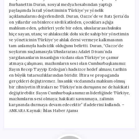
Burhanettin Duran, sosyal medya hesabından yaptığı
paylaşımda İsrail yönetiminin Türkiye’ye yönelik
açıklamalarını değerlendirdi. Duran, Gazze’de ve Batı Şeria’da
on yıllardır on binlerce sivili katleden, çocukları açlığa
mahkum eden, şehirleri yerle bir eden, uluslararası hukuku
hiçe sayan, utanç ve ahlaksızlık dolu sicile sahip bir yönetimin
ve yöneticinin Türkiye’ye ahlak dersi vermeye kalkmasının
tam anlamıyla hadsizlik olduğunu belirtti. Duran, “Gazze’de
soykırım suçlamasıyla Uluslararası Adalet Divanı’nda
yargılananların insanlığın vicdanı olan Türkiye’ye çamur
atmaya çalışması, mazlumların sesi olan Cumhurbaşkanımız
Sayın Recep Tayyip Erdoğan’ı hadsizce hedef alması, tarihin
en büyük tutarsızlıklarından biridir. İftira ve propaganda
gerçekleri değiştiremez. İnsanlık vicdanında mahkum olmuş
bir zihniyetin iftiraları ne Türkiye’nin duruşunu ne de hakikati
değiştirebilir. Sayın Cumhurbaşkanımızın liderliğinde Türkiye,
mazlumların sesi olmaya; hakikati savunmaya, zalimin
karşısında durmaya devam edecektir” ifadelerini kullandı. –
ANKARA Kaynak: İhlas Haber Ajansı