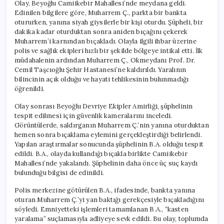
Olay, Beyoğlu Camiikebir Mahallesi’nde meydana geldi.
Edinilen bilgilere göre, Muharrem Ç., parkta bir bankta
otururken, yanına siyah giysilerle bir kişi oturdu. Şüpheli, bir
dakika kadar oturduktan sonra aniden bıçağını çekerek
Muharrem’i karnından bıçakladı. Olayla ilgili ihbar üzerine
polis ve sağlık ekipleri hızlı bir şekilde bölgeye intikal etti. İlk
müdahalenin ardından Muharrem Ç., Okmeydanı Prof. Dr.
Cemil Taşcıoğlu Şehir Hastanesi’ne kaldırıldı. Yaralının
bilincinin açık olduğu ve hayati tehlikesinin bulunmadığı
öğrenildi.
Olay sonrası Beyoğlu Devriye Ekipler Amirliği, şüphelinin
tespit edilmesi için güvenlik kameralarını inceledi.
Görüntülerde, saldırganın Muharrem Ç.’nin yanına oturduktan
hemen sonra bıçaklama eylemini gerçekleştirdiği belirlendi.
Yapılan araştırmalar sonucunda şüphelinin B.A. olduğu tespit
edildi. B.A., olayda kullandığı bıçakla birlikte Camiikebir
Mahallesi’nde yakalandı. Şüphelinin daha önce üç suç kaydı
bulunduğu bilgisi de edinildi.
Polis merkezine götürülen B.A., ifadesinde, bankta yanına
oturan Muharrem Ç.’yi yan baktığı gerekçesiyle bıçakladığını
söyledi. Emniyetteki işlemleri tamamlanan B.A., “kasten
yaralama” suçlamasıyla adliyeye sevk edildi. Bu olay, toplumda