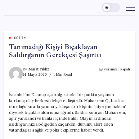
Skip
to
content
EĞITIM
Tanımadığı Kişiyi Bıçaklayan
Saldırganın Gerekçesi Şaşırttı
Tanımadığı
By
Murat Yıldız
yorumlar kapalı
Kişiyi
14 Mayıs 2026
1 Min Read
Bıçaklayan
Saldırganın
Gerekçesi
İstanbul’un Kasımpaşa bölgesinde, bir parkta yaşanan
Şaşırttı
korkunç olay herkesi dehşete düşürdü. Muharrem Ç., bankta
için
oturduğu sırada yanına yaklaşan bir kişinin “niye yan baktın”
diyerek bıçaklı saldırısına uğradı. Saldırı sonrası Muharrem,
ağır yaralandı ve kanlar içinde kaldı. Olayın ardından
saldırgan hızla bölgeden kaçarken, durumu alert eden
vatandaşlar sağlık ve polis ekiplerine haber verdi.