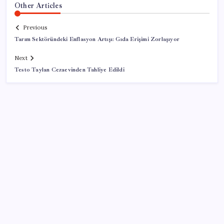
Other Articles
Previous
Tarım Sektöründeki Enflasyon Artışı: Gıda Erişimi Zorlaşıyor
Next
Testo Taylan Cezaevinden Tahliye Edildi
SON YAZILAR
ASELSAN’dan Kritik Başarı: Yerli ve Milli Kızılötesi
Dedektörler