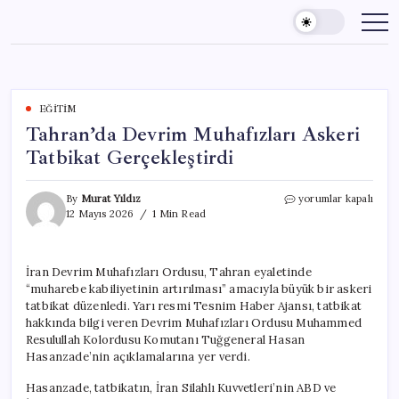
Skip
to
content
EĞITIM
Tahran’da Devrim Muhafızları Askeri
Tatbikat Gerçekleştirdi
Tahran’da
By
Murat Yıldız
yorumlar kapalı
Devrim
12 Mayıs 2026
1 Min Read
Muhafızları
Askeri
Tatbikat
İran Devrim Muhafızları Ordusu, Tahran eyaletinde
Gerçekleştirdi
“muharebe kabiliyetinin artırılması” amacıyla büyük bir askeri
için
tatbikat düzenledi. Yarı resmi Tesnim Haber Ajansı, tatbikat
hakkında bilgi veren Devrim Muhafızları Ordusu Muhammed
Resulullah Kolordusu Komutanı Tuğgeneral Hasan
Hasanzade’nin açıklamalarına yer verdi.
Hasanzade, tatbikatın, İran Silahlı Kuvvetleri’nin ABD ve