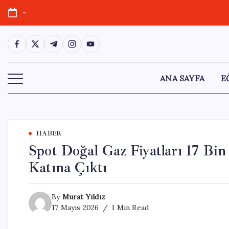
Skip
-
to
content
https://www.facebook.com/
https://twitter.com/
https://t.me/
https://www.instagram.com/
https://youtube.com/
ANA SAYFA
E
HABER
Spot Doğal Gaz Fiyatları 17 Bin
Katına Çıktı
By
Murat Yıldız
17 Mayıs 2026
1 Min Read