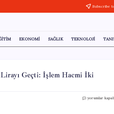
Subscribe t
ĞİTİM
EKONOMİ
SAĞLIK
TEKNOLOJİ
TANI
 Lirayı Geçti: İşlem Hacmi İki
Spot
yorumlar kapal
Doğal
Gaz
Fiyatları