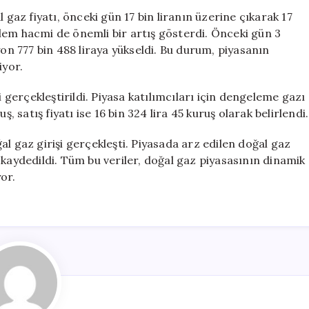
17
 gaz fiyatı, önceki gün 17 bin liranın üzerine çıkarak 17
Bin
 işlem hacmi de önemli bir artış gösterdi. Önceki gün 3
Lirayı
yon 777 bin 488 liraya yükseldi. Bu durum, piyasanın
Geçti:
iyor.
İşlem
Hacmi
erçekleştirildi. Piyasa katılımcıları için dengeleme gazı
İki
ruş, satış fiyatı ise 16 bin 324 lira 45 kuruş olarak belirlendi.
Katına
Çıktı
l gaz girişi gerçekleşti. Piyasada arz edilen doğal gaz
için
 kaydedildi. Tüm bu veriler, doğal gaz piyasasının dinamik
or.