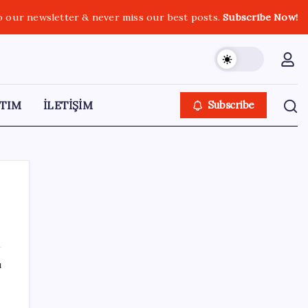
o our newsletter & never miss our best posts.
Subscribe Now!
TIM
İLETİŞİM
Subscribe
SON YAZILAR
ı
ASELSAN’dan Kritik Başarı: Yerli ve Milli
Kızılötesi Dedektörler