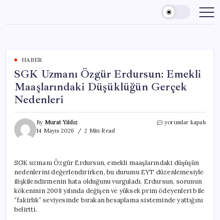
Skip
to
content
HABER
SGK Uzmanı Özgür Erdursun: Emekli
Maaşlarındaki Düşüklüğün Gerçek
Nedenleri
SGK
By
Murat Yıldız
yorumlar kapalı
Uzmanı
14 Mayıs 2026
2 Min Read
Özgür
Erdursun:
Emekli
SGK uzmanı Özgür Erdursun, emekli maaşlarındaki düşüşün
Maaşlarındaki
nedenlerini değerlendirirken, bu durumu EYT düzenlemesiyle
Düşüklüğün
Gerçek
ilişkilendirmenin hata olduğunu vurguladı. Erdursun, sorunun
Nedenleri
kökeninin 2008 yılında değişen ve yüksek prim ödeyenleri bile
için
“fakirlik” seviyesinde bırakan hesaplama sisteminde yattığını
belirtti.