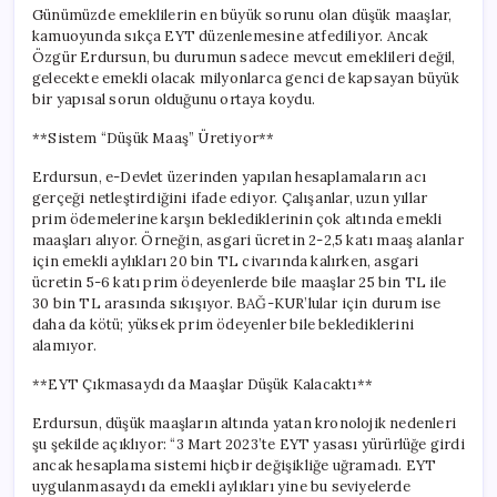
Günümüzde emeklilerin en büyük sorunu olan düşük maaşlar,
kamuoyunda sıkça EYT düzenlemesine atfediliyor. Ancak
Özgür Erdursun, bu durumun sadece mevcut emeklileri değil,
gelecekte emekli olacak milyonlarca genci de kapsayan büyük
bir yapısal sorun olduğunu ortaya koydu.
**Sistem “Düşük Maaş” Üretiyor**
Erdursun, e-Devlet üzerinden yapılan hesaplamaların acı
gerçeği netleştirdiğini ifade ediyor. Çalışanlar, uzun yıllar
prim ödemelerine karşın beklediklerinin çok altında emekli
maaşları alıyor. Örneğin, asgari ücretin 2-2,5 katı maaş alanlar
için emekli aylıkları 20 bin TL civarında kalırken, asgari
ücretin 5-6 katı prim ödeyenlerde bile maaşlar 25 bin TL ile
30 bin TL arasında sıkışıyor. BAĞ-KUR’lular için durum ise
daha da kötü; yüksek prim ödeyenler bile beklediklerini
alamıyor.
**EYT Çıkmasaydı da Maaşlar Düşük Kalacaktı**
Erdursun, düşük maaşların altında yatan kronolojik nedenleri
şu şekilde açıklıyor: “3 Mart 2023’te EYT yasası yürürlüğe girdi
ancak hesaplama sistemi hiçbir değişikliğe uğramadı. EYT
uygulanmasaydı da emekli aylıkları yine bu seviyelerde