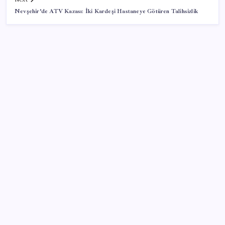
Nevşehir’de ATV Kazası: İki Kardeşi Hastaneye Götüren Talihsizlik
SON YAZILAR
Çıkarılabilir Bataryalı Telefonlar Geri Dönüyor
Çin’in altın alımında üç yılın rekoru
ChatGPT Artık Adobe Araçlarıyla İçerik Üretebiliyor:
70 Farklı Araç
Kapadokya’da dededen toruna uzanan hikâye: 136
kovanla bal markası kurdu