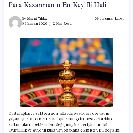
Para Kazanmanın En Keyifli Hali
Para
By
Murat Yıldız
yorumlar kapalı
Kazanmanın
9 Haziran 2026
2 Min Read
En
Keyifli
Hali
için
Dijital eğlence sektörü son yıllarda büyük bir dönüşüm
yaşamıştır. İnternet teknolojilerinin gelişmesiyle birlikte
kullanıcıların beklentileri değişmiş, hızlı erişim, mobil
uyumluluk ve güvenli kullanım ön plana çıkmıştır. Bu değişim,