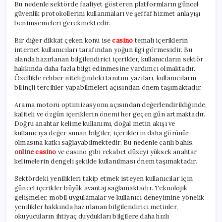
Bu nedenle sektörde faaliyet gösteren platformların güncel
güvenlik protokollerini kullanmaları ve şeffaf hizmet anlayışı
benimsemeleri gerekmektedir.
Bir diğer dikkat çeken konu ise
casino
temalı içeriklerin
internet kullanıcıları tarafından yoğun ilgi görmesidir. Bu
alanda hazırlanan bilgilendirici içerikler, kullanıcıların sektör
hakkında daha fazla bilgi edinmesine yardımcı olmaktadır.
Özellikle rehber niteliğindeki tanıtım yazıları, kullanıcıların
bilinçli tercihler yapabilmeleri açısından önem taşımaktadır.
Arama motoru optimizasyonu açısından değerlendirildiğinde,
kaliteli ve özgün içeriklerin önemi her geçen gün artmaktadır.
Doğru anahtar kelime kullanımı, doğal metin akışı ve
kullanıcıya değer sunan bilgiler, içeriklerin daha görünür
olmasına katkı sağlayabilmektedir. Bu nedenle canlı bahis,
online casino
ve casino gibi rekabet düzeyi yüksek anahtar
kelimelerin dengeli şekilde kullanılması önem taşımaktadır.
Sektördeki yenilikleri takip etmek isteyen kullanıcılar için
güncel içerikler büyük avantaj sağlamaktadır. Teknolojik
gelişmeler, mobil uygulamalar ve kullanıcı deneyimine yönelik
yenilikler hakkında hazırlanan bilgilendirici metinler,
okuyucuların ihtiyaç duydukları bilgilere daha hızlı