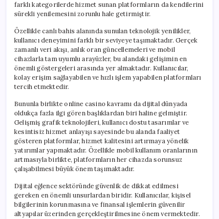
farklı kategorilerde hizmet sunan platformların da kendilerini
sürekli yenilemesini zorunlu hale getirmiştir.
Özellikle canlı bahis alanında sunulan teknolojik yenilikler,
kullanıcı deneyimini farklı bir seviyeye taşımaktadır. Gerçek
zamanlı veri akışı, anlık oran güncellemeleri ve mobil
cihazlarla tam uyumlu arayüzler, bu alandaki gelişimin en
önemli göstergeleri arasında yer almaktadır. Kullanıcılar,
kolay erişim sağlayabilen ve hızlı işlem yapabilen platformları
tercih etmektedir.
Bununla birlikte online casino kavramı da dijital dünyada
oldukça fazla ilgi gören başlıklardan biri haline gelmiştir.
Gelişmiş grafik teknolojileri, kullanıcı dostu tasarımlar ve
kesintisiz hizmet anlayışı sayesinde bu alanda faaliyet
gösteren platformlar, hizmet kalitesini artırmaya yönelik
yatırımlar yapmaktadır. Özellikle mobil kullanım oranlarının
artmasıyla birlikte, platformların her cihazda sorunsuz
çalışabilmesi büyük önem taşımaktadır.
Dijital eğlence sektöründe güvenlik de dikkat edilmesi
gereken en önemli unsurlardan biridir. Kullanıcılar, kişisel
bilgilerinin korunmasına ve finansal işlemlerin güvenilir
altyapılar üzerinden gerçekleştirilmesine önem vermektedir.