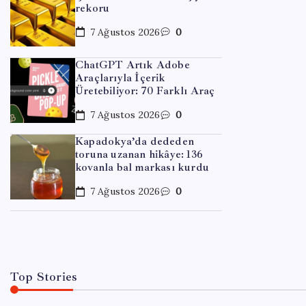
rekoru
7 Ağustos 2026
0
ChatGPT Artık Adobe
Araçlarıyla İçerik
Üretebiliyor: 70 Farklı Araç
7 Ağustos 2026
0
EKONOM
Kapadokya’da dededen
toruna uzanan hikâye: 136
Çıkar
kovanla bal markası kurdu
Dönü
7 Ağustos 2026
0
By
Mur
Top Stories