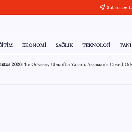
Subscribe t
ĞİTİM
EKONOMİ
SAĞLIK
TEKNOLOJİ
TANI
: Assassin’s Creed Odyssey’e Büyük İlgi
1 Ağustos 2026
Aka