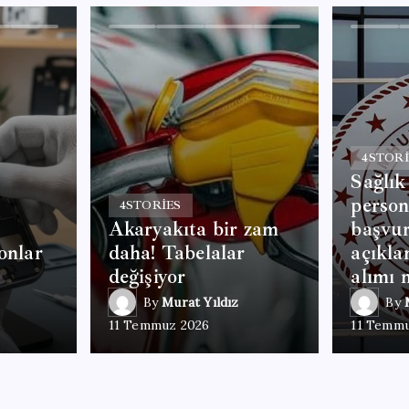
4
STORI
Sağlık
person
4
STORIES
Akaryakıta bir zam
başvur
onlar
daha! Tabelalar
açıkla
değişiyor
alımı 
By
Murat Yıldız
By
11 Temmuz 2026
11 Temmu