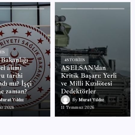
ES
 Bakanlığı
4
STORIES
el alımı
ASELSAN’dan
u tarihi
Kritik Başarı: Yerli
ndı mı? İşçi
ve Milli Kızılötesi
ne zaman?
Dedektörler
Murat Yıldız
By
Murat Yıldız
z 2026
11 Temmuz 2026