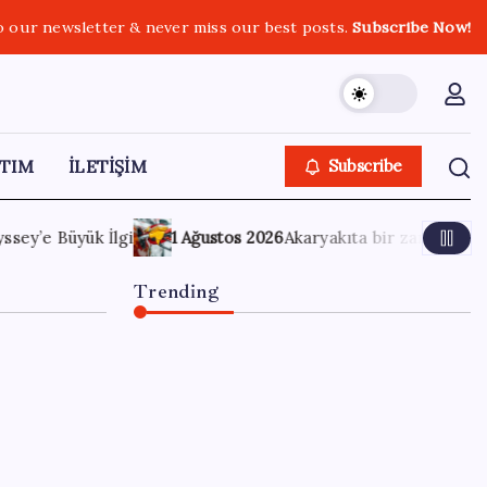
o our newsletter & never miss our best posts.
Subscribe Now!
TIM
İLETİŞİM
Subscribe
ryakıta bir zam daha! Tabelalar değişiyor
30 Temmuz 20
Trending
Çıkarılabilir Bataryalı
Telefonlar Geri Dönüyor
7 Ağustos 2026
0