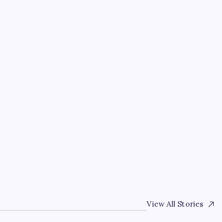
i
EĞITIM
Çin’in altın alımında üç
By
Murat Yıldız
7 Ağustos 2026
View All Stories