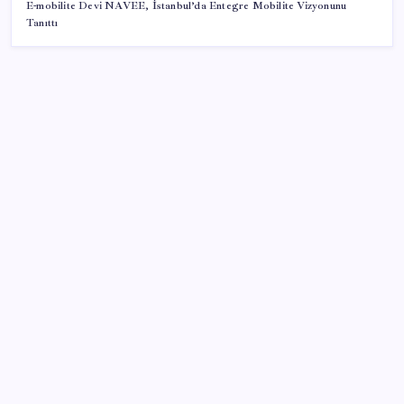
E-mobilite Devi NAVEE, İstanbul’da Entegre Mobilite Vizyonunu
Tanıttı
SON YAZILAR
ASELSAN’dan Kritik Başarı: Yerli ve Milli Kızılötesi
Dedektörler
The Odyssey Ubisoft’a Yaradı: Assassin’s Creed
Odyssey’e Büyük İlgi
Akaryakıta bir zam daha! Tabelalar değişiyor
İran’dan Bahreyn’deki ABD üssüne saldırı