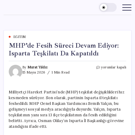
Skip
to
content
EĞITIM
MHP’de Fesih Süreci Devam Ediyor:
Isparta Teşkilatı Da Kapatıldı
MHP’de
By
Murat Yıldız
yorumlar kapalı
Fesih
15 Mayıs 2026
1 Min Read
Süreci
Devam
Ediyor:
Milliyetçi Hareket Partisi’nde (MHP) teşkilat değişiklikleri hız
Isparta
kesmeden sürüyor. Son olarak, partinin Isparta il teşkilatı
Teşkilatı
Da
feshedildi. MHP Genel Başkan Yardımcısı Semih Yalçın, bu
Kapatıldı
gelişmeyi sosyal medya aracılığıyla duyurdu. Yalçın, Isparta
için
teşkilatının yanı sıra 13 ilçe teşkilatının da fesih edildiğini
belirtti. Ayrıca, Osman Gülay’ın Isparta İl Başkanlığı görevine
atandığını ifade etti.