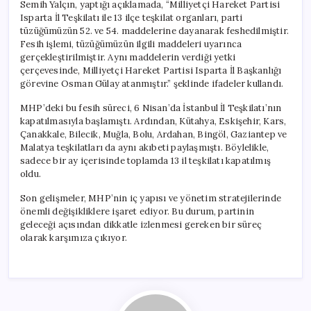
Semih Yalçın, yaptığı açıklamada, “Milliyetçi Hareket Partisi
Isparta İl Teşkilatı ile 13 ilçe teşkilat organları, parti
tüzüğümüzün 52. ve 54. maddelerine dayanarak feshedilmiştir.
Fesih işlemi, tüzüğümüzün ilgili maddeleri uyarınca
gerçekleştirilmiştir. Aynı maddelerin verdiği yetki
çerçevesinde, Milliyetçi Hareket Partisi Isparta İl Başkanlığı
görevine Osman Gülay atanmıştır.” şeklinde ifadeler kullandı.
MHP’deki bu fesih süreci, 6 Nisan’da İstanbul İl Teşkilatı’nın
kapatılmasıyla başlamıştı. Ardından, Kütahya, Eskişehir, Kars,
Çanakkale, Bilecik, Muğla, Bolu, Ardahan, Bingöl, Gaziantep ve
Malatya teşkilatları da aynı akıbeti paylaşmıştı. Böylelikle,
sadece bir ay içerisinde toplamda 13 il teşkilatı kapatılmış
oldu.
Son gelişmeler, MHP’nin iç yapısı ve yönetim stratejilerinde
önemli değişikliklere işaret ediyor. Bu durum, partinin
geleceği açısından dikkatle izlenmesi gereken bir süreç
olarak karşımıza çıkıyor.