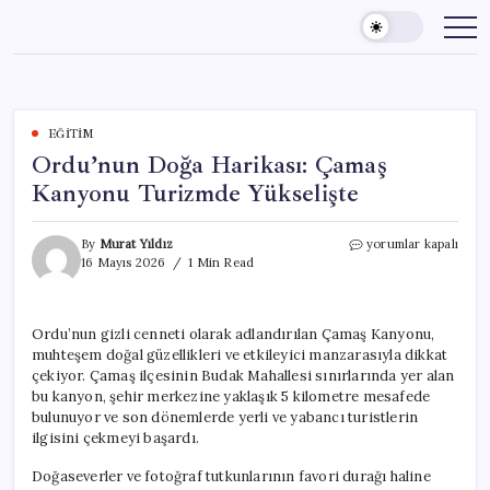
Skip
to
content
EĞITIM
Ordu’nun Doğa Harikası: Çamaş
Kanyonu Turizmde Yükselişte
Ordu’nun
By
Murat Yıldız
yorumlar kapalı
Doğa
16 Mayıs 2026
1 Min Read
Harikası:
Çamaş
Kanyonu
Ordu’nun gizli cenneti olarak adlandırılan Çamaş Kanyonu,
Turizmde
muhteşem doğal güzellikleri ve etkileyici manzarasıyla dikkat
Yükselişte
için
çekiyor. Çamaş ilçesinin Budak Mahallesi sınırlarında yer alan
bu kanyon, şehir merkezine yaklaşık 5 kilometre mesafede
bulunuyor ve son dönemlerde yerli ve yabancı turistlerin
ilgisini çekmeyi başardı.
Doğaseverler ve fotoğraf tutkunlarının favori durağı haline