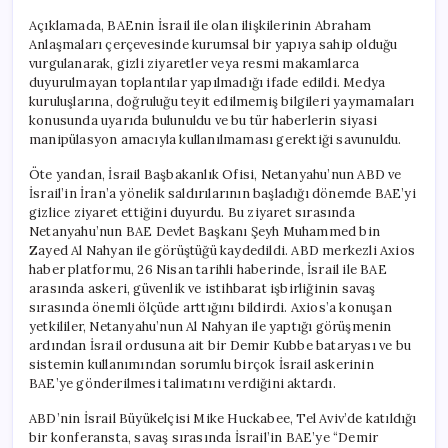
Açıklamada, BAEnin İsrail ile olan ilişkilerinin Abraham
Anlaşmaları çerçevesinde kurumsal bir yapıya sahip olduğu
vurgulanarak, gizli ziyaretler veya resmi makamlarca
duyurulmayan toplantılar yapılmadığı ifade edildi. Medya
kuruluşlarına, doğruluğu teyit edilmemiş bilgileri yaymamaları
konusunda uyarıda bulunuldu ve bu tür haberlerin siyasi
manipülasyon amacıyla kullanılmaması gerektiği savunuldu.
Öte yandan, İsrail Başbakanlık Ofisi, Netanyahu’nun ABD ve
İsrail’in İran’a yönelik saldırılarının başladığı dönemde BAE’yi
gizlice ziyaret ettiğini duyurdu. Bu ziyaret sırasında
Netanyahu’nun BAE Devlet Başkanı Şeyh Muhammed bin
Zayed Al Nahyan ile görüştüğü kaydedildi. ABD merkezli Axios
haber platformu, 26 Nisan tarihli haberinde, İsrail ile BAE
arasında askeri, güvenlik ve istihbarat işbirliğinin savaş
sırasında önemli ölçüde arttığını bildirdi. Axios’a konuşan
yetkililer, Netanyahu’nun Al Nahyan ile yaptığı görüşmenin
ardından İsrail ordusuna ait bir Demir Kubbe bataryası ve bu
sistemin kullanımından sorumlu birçok İsrail askerinin
BAE’ye gönderilmesi talimatını verdiğini aktardı.
ABD’nin İsrail Büyükelçisi Mike Huckabee, Tel Aviv’de katıldığı
bir konferansta, savaş sırasında İsrail’in BAE’ye “Demir