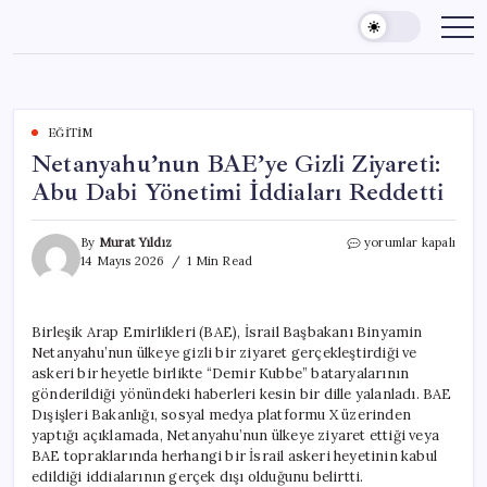
Skip
to
content
EĞITIM
Netanyahu’nun BAE’ye Gizli Ziyareti:
Abu Dabi Yönetimi İddiaları Reddetti
Netanyahu’nun
By
Murat Yıldız
yorumlar kapalı
BAE’ye
14 Mayıs 2026
1 Min Read
Gizli
Ziyareti:
Abu
Birleşik Arap Emirlikleri (BAE), İsrail Başbakanı Binyamin
Dabi
Netanyahu’nun ülkeye gizli bir ziyaret gerçekleştirdiği ve
Yönetimi
İddiaları
askeri bir heyetle birlikte “Demir Kubbe” bataryalarının
Reddetti
gönderildiği yönündeki haberleri kesin bir dille yalanladı. BAE
için
Dışişleri Bakanlığı, sosyal medya platformu X üzerinden
yaptığı açıklamada, Netanyahu’nun ülkeye ziyaret ettiği veya
BAE topraklarında herhangi bir İsrail askeri heyetinin kabul
edildiği iddialarının gerçek dışı olduğunu belirtti.