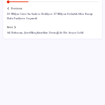
Previous
30 Milyar Litre Su Sadece Bekliyor: 57 Milyon Dolarlık Siles Barajı
Hala Faaliyete Geçmedi
Next
Ali Babacan, Şereflikoçhisarlılar Derneği ile Bir Araya Geldi
SON YAZILAR
Çıkarılabilir Bataryalı Telefonlar Geri Dönüyor
Çin’in altın alımında üç yılın rekoru