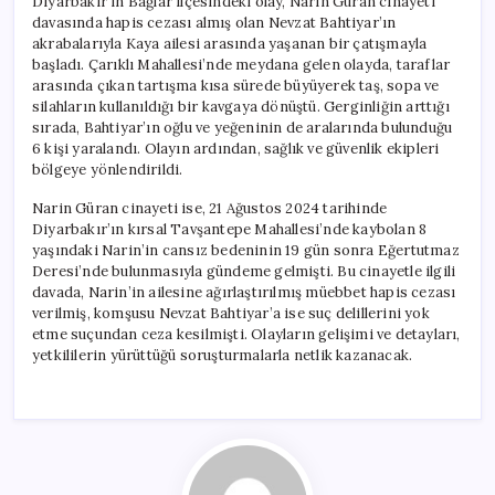
Diyarbakır’ın Bağlar ilçesindeki olay, Narin Güran cinayeti
davasında hapis cezası almış olan Nevzat Bahtiyar’ın
akrabalarıyla Kaya ailesi arasında yaşanan bir çatışmayla
başladı. Çarıklı Mahallesi’nde meydana gelen olayda, taraflar
arasında çıkan tartışma kısa sürede büyüyerek taş, sopa ve
silahların kullanıldığı bir kavgaya dönüştü. Gerginliğin arttığı
sırada, Bahtiyar’ın oğlu ve yeğeninin de aralarında bulunduğu
6 kişi yaralandı. Olayın ardından, sağlık ve güvenlik ekipleri
bölgeye yönlendirildi.
Narin Güran cinayeti ise, 21 Ağustos 2024 tarihinde
Diyarbakır’ın kırsal Tavşantepe Mahallesi’nde kaybolan 8
yaşındaki Narin’in cansız bedeninin 19 gün sonra Eğertutmaz
Deresi’nde bulunmasıyla gündeme gelmişti. Bu cinayetle ilgili
davada, Narin’in ailesine ağırlaştırılmış müebbet hapis cezası
verilmiş, komşusu Nevzat Bahtiyar’a ise suç delillerini yok
etme suçundan ceza kesilmişti. Olayların gelişimi ve detayları,
yetkililerin yürüttüğü soruşturmalarla netlik kazanacak.