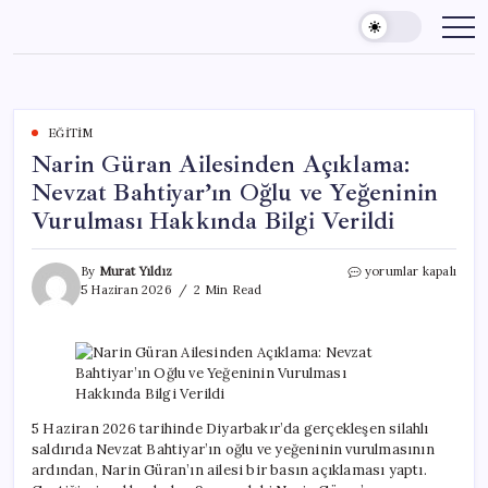
Skip
to
content
EĞITIM
Narin Güran Ailesinden Açıklama:
Nevzat Bahtiyar’ın Oğlu ve Yeğeninin
Vurulması Hakkında Bilgi Verildi
Narin
By
Murat Yıldız
yorumlar kapalı
Güran
5 Haziran 2026
2 Min Read
Ailesinden
Açıklama:
Nevzat
Bahtiyar’ın
Oğlu
ve
Yeğeninin
5 Haziran 2026 tarihinde Diyarbakır’da gerçekleşen silahlı
Vurulması
saldırıda Nevzat Bahtiyar’ın oğlu ve yeğeninin vurulmasının
Hakkında
ardından, Narin Güran’ın ailesi bir basın açıklaması yaptı.
Bilgi