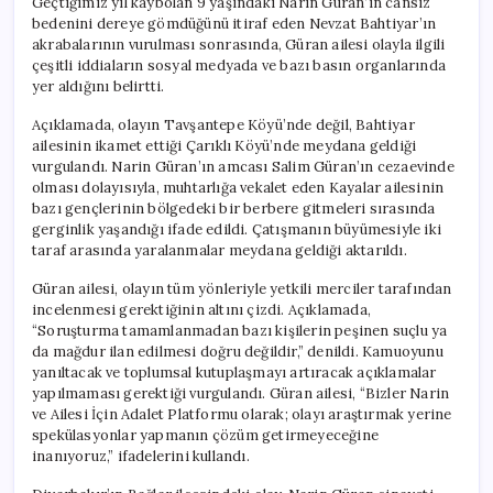
Geçtiğimiz yıl kaybolan 9 yaşındaki Narin Güran’ın cansız
Verildi
bedenini dereye gömdüğünü itiraf eden Nevzat Bahtiyar’ın
için
akrabalarının vurulması sonrasında, Güran ailesi olayla ilgili
çeşitli iddiaların sosyal medyada ve bazı basın organlarında
yer aldığını belirtti.
Açıklamada, olayın Tavşantepe Köyü’nde değil, Bahtiyar
ailesinin ikamet ettiği Çarıklı Köyü’nde meydana geldiği
vurgulandı. Narin Güran’ın amcası Salim Güran’ın cezaevinde
olması dolayısıyla, muhtarlığa vekalet eden Kayalar ailesinin
bazı gençlerinin bölgedeki bir berbere gitmeleri sırasında
gerginlik yaşandığı ifade edildi. Çatışmanın büyümesiyle iki
taraf arasında yaralanmalar meydana geldiği aktarıldı.
Güran ailesi, olayın tüm yönleriyle yetkili merciler tarafından
incelenmesi gerektiğinin altını çizdi. Açıklamada,
“Soruşturma tamamlanmadan bazı kişilerin peşinen suçlu ya
da mağdur ilan edilmesi doğru değildir,” denildi. Kamuoyunu
yanıltacak ve toplumsal kutuplaşmayı artıracak açıklamalar
yapılmaması gerektiği vurgulandı. Güran ailesi, “Bizler Narin
ve Ailesi İçin Adalet Platformu olarak; olayı araştırmak yerine
spekülasyonlar yapmanın çözüm getirmeyeceğine
inanıyoruz,” ifadelerini kullandı.