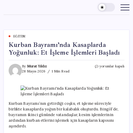
Skip
to
content
EĞITIM
Kurban Bayramı’nda Kasaplarda
Yoğunluk: Et İşleme İşlemleri Başladı
Kurban
By
Murat Yıldız
yorumlar kapalı
Bayramı’nda
28 Mayıs 2026
1 Min Read
Kasaplarda
Yoğunluk:
Et
İşleme
İşlemleri
Başladı
Kurban Bayramı’nın getirdiği coşku, et işleme süreciyle
için
birlikte kasaplarda yoğun bir kalabalık oluşturdu. Bingöl’de,
bayramın ikinci gününde vatandaşlar, kesim işlemlerinin
ardından kurban etlerini işlemek için kasapların kapısını
aşındırdı.