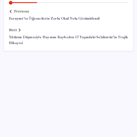
Previous
Esenyurt’ta Öğrencilerin Zorlu Okul Yolu Görüntülendi
Next
Yıldırım Düşmesiyle Hayatını Kaybeden 17 Yaşındaki Selahattin’in Trajik
Hikayesi
SON YAZILAR
TBMM Adalet Komisyonu’nda ‘pislik’ tartışması:
MHP’li Bülbül masaya yumruk attı, İYİ Partili vekilin