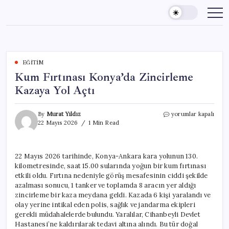
Skip
to
content
EĞITIM
Kum Fırtınası Konya’da Zincirleme
Kazaya Yol Açtı
Kum
By
Murat Yıldız
yorumlar kapalı
Fırtınası
22 Mayıs 2026
1 Min Read
Konya’da
Zincirleme
Kazaya
22 Mayıs 2026 tarihinde, Konya-Ankara kara yolunun 130.
Yol
kilometresinde, saat 15.00 sularında yoğun bir kum fırtınası
Açtı
için
etkili oldu. Fırtına nedeniyle görüş mesafesinin ciddi şekilde
azalması sonucu, 1 tanker ve toplamda 8 aracın yer aldığı
zincirleme bir kaza meydana geldi. Kazada 6 kişi yaralandı ve
olay yerine intikal eden polis, sağlık ve jandarma ekipleri
gerekli müdahalelerde bulundu. Yaralılar, Cihanbeyli Devlet
Hastanesi’ne kaldırılarak tedavi altına alındı. Bu tür doğal