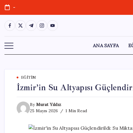
Skip
-
to
content
https://www.facebook.com/
https://twitter.com/
https://t.me/
https://www.instagram.com/
https://youtube.com/
ANA SAYFA
E
EĞITIM
İzmir’in Su Altyapısı Güçlendir
By
Murat Yıldız
25 Mayıs 2026
1 Min Read