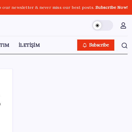
o our newsletter & never miss our best posts.
Subscribe Now!
TIM
İLETİŞİM
Subscribe
ı
SON YAZILAR
Çıkarılabilir Bataryalı Telefonlar Geri
Dönüyor