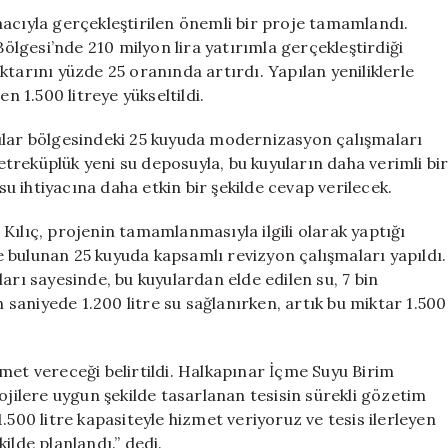
Miktarı
macıyla gerçekleştirilen önemli bir proje tamamlandı.
Yüzde
lgesi’nde 210 milyon lira yatırımla gerçekleştirdiği
25
tarını yüzde 25 oranında artırdı. Yapılan yeniliklerle
Artırıldı
için
n 1.500 litreye yükseltildi.
ular bölgesindeki 25 kuyuda modernizasyon çalışmaları
metreküplük yeni su deposuyla, bu kuyuların daha verimli bi
 su ihtiyacına daha etkin bir şekilde cevap verilecek.
Kılıç, projenin tamamlanmasıyla ilgili olarak yaptığı
 bulunan 25 kuyuda kapsamlı revizyon çalışmaları yapıldı.
arı sayesinde, bu kuyulardan elde edilen su, 7 bin
aniyede 1.200 litre su sağlanırken, artık bu miktar 1.500
met vereceği belirtildi. Halkapınar İçme Suyu Birim
ilere uygun şekilde tasarlanan tesisin sürekli gözetim
.500 litre kapasiteyle hizmet veriyoruz ve tesis ilerleyen
ilde planlandı.” dedi.