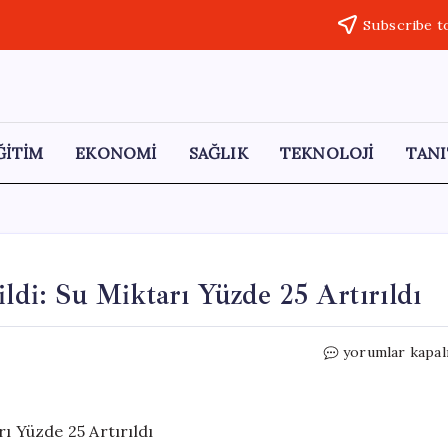
Subscribe t
ĞİTİM
EKONOMİ
SAĞLIK
TEKNOLOJİ
TANI
ildi: Su Miktarı Yüzde 25 Artırıldı
İzmir’in
yorumlar kapal
Su
Altyapısı
Güçlendirildi:
Su