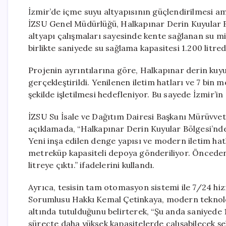
İzmir’de içme suyu altyapısının güçlendirilmesi a
İZSU Genel Müdürlüğü, Halkapınar Derin Kuyular Bö
altyapı çalışmaları sayesinde kente sağlanan su mik
birlikte saniyede su sağlama kapasitesi 1.200 litrede
Projenin ayrıntılarına göre, Halkapınar derin kuy
gerçekleştirildi. Yenilenen iletim hatları ve 7 bin 
şekilde işletilmesi hedefleniyor. Bu sayede İzmir’in
İZSU Su İsale ve Dağıtım Dairesi Başkanı Mürüvvet 
açıklamada, “Halkapınar Derin Kuyular Bölgesi’nde
Yeni inşa edilen denge yapısı ve modern iletim hatl
metreküp kapasiteli depoya gönderiliyor. Önceden s
litreye çıktı.” ifadelerini kullandı.
Ayrıca, tesisin tam otomasyon sistemi ile 7/24 hiz
Sorumlusu Hakkı Kemal Çetinkaya, modern teknoloj
altında tutulduğunu belirterek, “Şu anda saniyede 1
süreçte daha yüksek kapasitelerde çalışabilecek şek