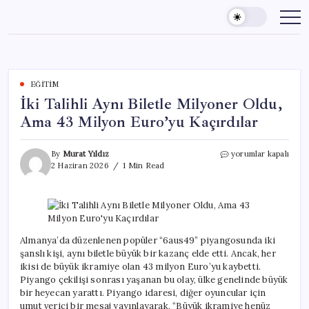
Skip
to
content
EĞITIM
İki Talihli Aynı Biletle Milyoner Oldu,
Ama 43 Milyon Euro’yu Kaçırdılar
İki
By
Murat Yıldız
yorumlar kapalı
Talihli
2 Haziran 2026
1 Min Read
Aynı
Biletle
Milyoner
Oldu,
Ama
43
Almanya’da düzenlenen popüler “6aus49” piyangosunda iki
Milyon
şanslı kişi, aynı biletle büyük bir kazanç elde etti. Ancak, her
Euro’yu
ikisi de büyük ikramiye olan 43 milyon Euro’yu kaybetti.
Kaçırdılar
Piyango çekilişi sonrası yaşanan bu olay, ülke genelinde büyük
için
bir heyecan yarattı. Piyango idaresi, diğer oyuncular için
umut verici bir mesaj yayınlayarak, “Büyük ikramiye henüz