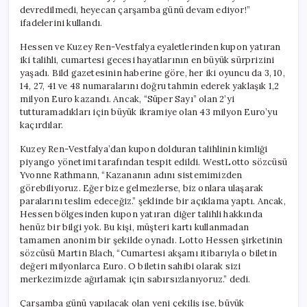
devredilmedi, heyecan çarşamba günü devam ediyor!”
ifadelerini kullandı.
Hessen ve Kuzey Ren-Vestfalya eyaletlerinden kupon yatıran
iki talihli, cumartesi gecesi hayatlarının en büyük sürprizini
yaşadı. Bild gazetesinin haberine göre, her iki oyuncu da 3, 10,
14, 27, 41 ve 48 numaralarını doğru tahmin ederek yaklaşık 1,2
milyon Euro kazandı. Ancak, “Süper Sayı” olan 2’yi
tutturamadıkları için büyük ikramiye olan 43 milyon Euro’yu
kaçırdılar.
Kuzey Ren-Vestfalya’dan kupon dolduran talihlinin kimliği
piyango yönetimi tarafından tespit edildi. WestLotto sözcüsü
Yvonne Rathmann, “Kazananın adını sistemimizden
görebiliyoruz. Eğer bize gelmezlerse, biz onlara ulaşarak
paralarını teslim edeceğiz.” şeklinde bir açıklama yaptı. Ancak,
Hessen bölgesinden kupon yatıran diğer talihli hakkında
henüz bir bilgi yok. Bu kişi, müşteri kartı kullanmadan
tamamen anonim bir şekilde oynadı. Lotto Hessen şirketinin
sözcüsü Martin Blach, “Cumartesi akşamı itibarıyla o biletin
değeri milyonlarca Euro. O biletin sahibi olarak sizi
merkezimizde ağırlamak için sabırsızlanıyoruz.” dedi.
Çarşamba günü yapılacak olan yeni çekiliş ise, büyük