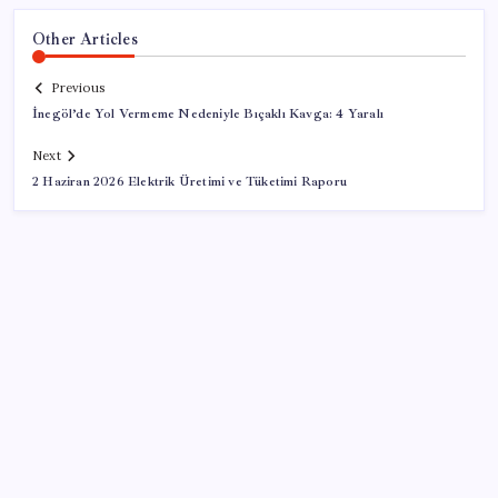
Other Articles
Previous
İnegöl’de Yol Vermeme Nedeniyle Bıçaklı Kavga: 4 Yaralı
Next
2 Haziran 2026 Elektrik Üretimi ve Tüketimi Raporu
SON YAZILAR
TBMM Adalet Komisyonu’nda ‘pislik’ tartışması: