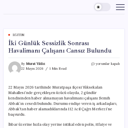
Skip
to
content
EĞITIM
İki Günlük Sessizlik Sonrası
Havalimanı Çalışanı Cansız Bulundu
İki
By
Murat Yıldız
yorumlar kapalı
Günlük
22 Mayıs 2026
1 Min Read
Sessizlik
Sonrası
Havalimanı
22 Mayıs 2026 tarihinde Muratpaşa ilçesi Yüksekalan
Çalışanı
Mahallesi’nde gerçekleşen üzücü olayda, 2 gündür
Cansız
Bulundu
kendisinden haber alınamayan havalimanı çalışanı Semih
için
Abbak’ın cesedi bulundu. Durumu endişe veren iş arkadaşları,
Abbak’tan haber alamadıklarında 112 Acil Çağrı Merkezi’ne
başvurdu.
İhbar üzerine hızla olay yerine intikal eden polis, itfaiye ve