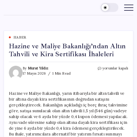
Skip
to
content
HABER
Hazine ve Maliye Bakanlığı’ndan Altın
Tahvili ve Kira Sertifikası İhaleleri
Hazine
By
Murat Yıldız
yorumlar kapalı
ve
17 Mayıs 2026
1 Min Read
Maliye
Bakanlığı’ndan
Altın
Hazine ve Maliye Bakanlığı, yarın itibarıyla bir altın tahvili ve
Tahvili
bir altına dayalı kira sertifikasının doğrudan satışını
ve
Kira
gerçekleştirecek. Bakanlığın açıkladığı iç borç ihraç takvimine
Sertifikası
göre, satışa sunulacak olan altın tahvili 1,5 yıl (546 gün) vadeye
İhaleleri
sahip olacak ve 6 ayda bir yüzde 0,4 kupon ödemesi yapılacak.
için
Aynı vade süresine sahip olan altına dayalı kira sertifikası için
de yine 6 ayda bir yüzde 0,4 kira ödemesi gerçekleştirilecek.
Bu ihale, yatırımcılara alternatif bir yatırım fırsatı sunmayı