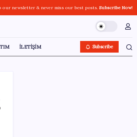
o our newsletter & never miss our best posts.
Subscribe Now!
TIM
İLETİŞİM
Subscribe
ı
SON YAZILAR
Çıkarılabilir Bataryalı Telefonlar Geri
Dönüyor