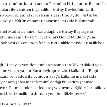
Hayat
n ardından, kentin sembollerinden biri olan tarihi meclis
Buldu
maları ile yeniden inşa edildi. Hatay Devleti’nin tarihi
için
rotokol ile sanatseverlerin ziyaretine açıldı. Artık bu
i adıyla kültür ve sanat hayatına katkıda bulunacak.
 Genel Müdürü Tamer Karadağlı ve Hatay Büyükşehir
ikte, mekanın Devlet Tiyatroları Genel Müdürlüğü’ne
Sahnesi düzenlenen özel bir etkinlikle perdelerini ilk kez
 Hatay’ın yeniden canlanmasına tanıklık ettikleri için
ücüne vurgu yapan Karadağlı, şu sözleri kullandı: “Bugün
zası ve iradesi ile yeniden ayağa kalkmasına katkıda
y benim şahsi meselemdir’ dediği bu kadim şehirde
yor. Bu mekanlar sadece taş ve duvar değildir; bir millete
t her temsilin ardından yeniden filizlenecek.”
AFIZALANIYORUZ”