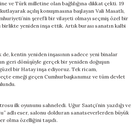
ne ve Türk milletine olan bağlılığına dikkat çekti. 19
kutlayarak açılış konuşmasına başlayan Vali Masatlı,
uriyeti’nin şerefli bir vilayeti olmayı seçmiş özel bir
irlikte yeniden inşa ettik. Artık burası sanatın kalbi
de, kentin yeniden inşasının sadece yeni binalar
orun geri dönüşüyle gerçek bir yeniden doğuşun
güzel bir Hatay inşa ediyoruz. Tek ricam,
süreçte emeği geçen Cumhurbaşkanımız ve tüm devlet
ulundu.
rosu ilk oyununu sahneledi. Uğur Saatçi’nin yazdığı ve
” adlı eser, salonu dolduran sanatseverlerden büyük
er olma özelliğini taşıdı.