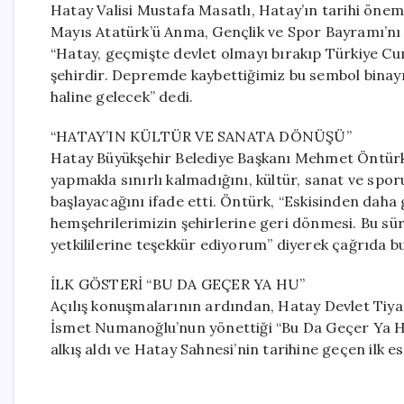
Hatay Valisi Mustafa Masatlı, Hatay’ın tarihi önemi
Mayıs Atatürk’ü Anma, Gençlik ve Spor Bayramı’nı 
“Hatay, geçmişte devlet olmayı bırakıp Türkiye Cumh
şehirdir. Depremde kaybettiğimiz bu sembol binayı b
haline gelecek” dedi.
“HATAY’IN KÜLTÜR VE SANATA DÖNÜŞÜ”
Hatay Büyükşehir Belediye Başkanı Mehmet Öntürk 
yapmakla sınırlı kalmadığını, kültür, sanat ve sp
başlayacağını ifade etti. Öntürk, “Eskisinden daha 
hemşehrilerimizin şehirlerine geri dönmesi. Bu 
yetkililerine teşekkür ediyorum” diyerek çağrıda b
İLK GÖSTERİ “BU DA GEÇER YA HU”
Açılış konuşmalarının ardından, Hatay Devlet Tiyat
İsmet Numanoğlu’nun yönettiği “Bu Da Geçer Ya Hu
alkış aldı ve Hatay Sahnesi’nin tarihine geçen ilk es