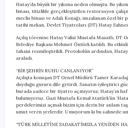
Hatay’da büyük bir yıkıma neden olmuştu. Bu yıkımı
binası, titizlikle gerçekleştirilen restorasyon çalış
meclis binası ve Adalı Konağı, imzalanan özel bir p
tarihi mekan, Devlet Tiyatroları (DT) Hatay Sahnes
Açılış törenine Hatay Valisi Mustafa Masatlı, DT
Belediye Başkanı Mehmet Öntürk katıldı. Bu etkinl
tahsisi resmileştirildi. Protokolün ardından, Hatay 
araladı.
“BİR ŞEHRİN RUHU CANLANIYOR”
Açılışta konuşan DT Genel Müdürü Tamer Karadağlı,
duyduğu gururu dile getirdi. Sanatın iyileştirici g
burada sadece bir tiyatro açmıyoruz; Hatay’ın hafı
bulunuyoruz. Gazi Mustafa Kemal Atatürk’ün ‘Hata
perdelerimizi açmak bizim için derin bir anlam taşı
umut veren yerlerdir. Umuyorum ki bu sahnede umu
“TÜRK MİLLETİNE SADAKATİMIZLA YENİDEN H