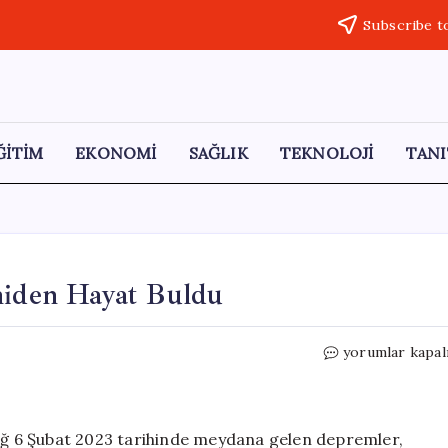
Subscribe t
ĞİTİM
EKONOMİ
SAĞLIK
TEKNOLOJİ
TANI
eniden Hayat Buldu
Hatay
yorumlar kapal
Meclis
Binası
Sanatla
Yeniden
ğ 6 Şubat 2023 tarihinde meydana gelen depremler,