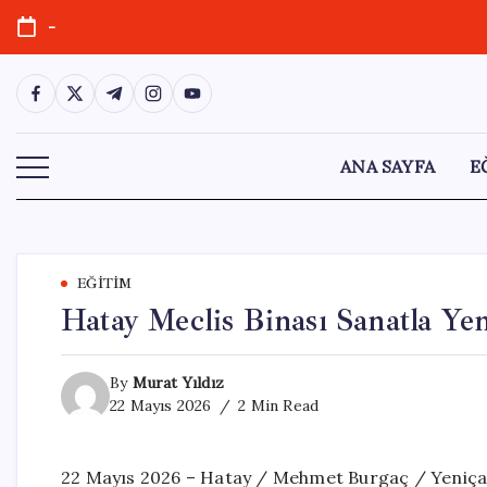
Skip
-
to
content
https://www.facebook.com/
https://twitter.com/
https://t.me/
https://www.instagram.com/
https://youtube.com/
ANA SAYFA
E
EĞITIM
Hatay Meclis Binası Sanatla Y
By
Murat Yıldız
22 Mayıs 2026
2 Min Read
22 Mayıs 2026 – Hatay / Mehmet Burgaç / Yeniça