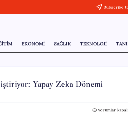
Subscribe t
ĞİTİM
EKONOMİ
SAĞLIK
TEKNOLOJİ
TANI
ştiriyor: Yapay Zeka Dönemi
Google,
yorumlar kapal
Arama
Deneyimini
Değiştiriyor: