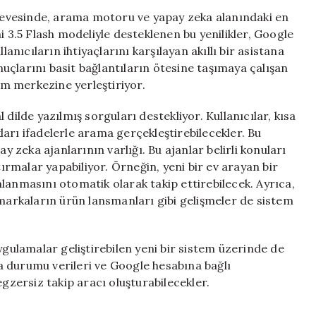
Yapay
evesinde, arama motoru ve yapay zeka alanındaki en
Zeka
i 3.5 Flash modeliyle desteklenen bu yenilikler, Google
Dönemi
lanıcıların ihtiyaçlarını karşılayan akıllı bir asistana
Başlıyor
uçlarını basit bağlantıların ötesine taşımaya çalışan
için
m merkezine yerleştiriyor.
dilde yazılmış sorguları destekliyor. Kullanıcılar, kısa
arı ifadelerle arama gerçekleştirebilecekler. Bu
y zeka ajanlarının varlığı. Bu ajanlar belirli konuları
tırmalar yapabiliyor. Örneğin, yeni bir ev arayan bir
yınlanmasını otomatik olarak takip ettirebilecek. Ayrıca,
 markaların ürün lansmanları gibi gelişmeler de sistem
ygulamalar geliştirebilen yeni bir sistem üzerinde de
ava durumu verileri ve Google hesabına bağlı
egzersiz takip aracı oluşturabilecekler.