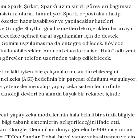
ni Spark. Şirket, Spark’ı uzun süreli görevleri bağımsız
asistanı olarak tanımlıyor. Spark, e-postaları takip
 özetler hazırlayabiliyor ve yapılacaklar listeleri
 Google Slaytlar gibi hizmetlerdeki içerikleri bir araya
gelecekte üçüncü taraf uygulamalar için de destek
i Gemini uygulamasına da entegre edilecek. Böylece
e kullanabilecekler. Android cihazlarda ise “Halo” adlı yeni
ü görevler telefon üzerinden takip edilebilecek.
fon kilitliyken bile çalışmalarını sürdürebileceğini
y genel zeka (AGI) hedefinin bir parçası olduğunu vurguluyor.
yeteneklerine sahip yapay zeka sistemlerini ifade
knoloji devleri bu alanda büyük bir rekabet içinde
yapay zeka modellerinin hala belirli bir statik bilgiyle
ilgi tabanlı sistemlerin geliştirileceğini ifade etti.
iyor. Google, Gemini’nin dünya genelinde 900 milyondan
bet CEO’su Sundar Pichai, bu yıl yapay zeka altyapısı ve çip