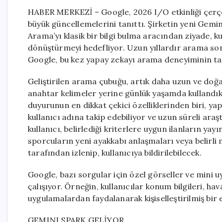
HABER MERKEZİ – Google, 2026 I/O etkinliği çerç
büyük güncellemelerini tanıttı. Şirketin yeni Gemin
Arama’yı klasik bir bilgi bulma aracından ziyade, kul
dönüştürmeyi hedefliyor. Uzun yıllardır arama son
Google, bu kez yapay zekayı arama deneyiminin ta
Geliştirilen arama çubuğu, artık daha uzun ve doğal 
anahtar kelimeler yerine günlük yaşamda kullandıkl
duyurunun en dikkat çekici özelliklerinden biri, yapa
kullanıcı adına takip edebiliyor ve uzun süreli araş
kullanıcı, belirlediği kriterlere uygun ilanların ya
sporcuların yeni ayakkabı anlaşmaları veya belirli
tarafından izlenip, kullanıcıya bildirilebilecek.
Google, bazı sorgular için özel görseller ve mini u
çalışıyor. Örneğin, kullanıcılar konum bilgileri, h
uygulamalardan faydalanarak kişiselleştirilmiş bir 
GEMINI SPARK GELİYOR