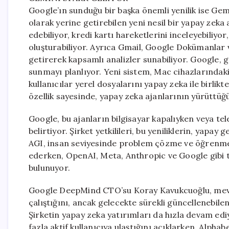
Google’ın sunduğu bir başka önemli yenilik ise Gemi
olarak yerine getirebilen yeni nesil bir yapay zeka 
edebiliyor, kredi kartı hareketlerini inceleyebiliyor,
oluşturabiliyor. Ayrıca Gmail, Google Dokümanlar ve
getirerek kapsamlı analizler sunabiliyor. Google, 
sunmayı planlıyor. Yeni sistem, Mac cihazlarındak
kullanıcılar yerel dosyalarını yapay zeka ile birlikt
özellik sayesinde, yapay zeka ajanlarının yürüttüğ
Google, bu ajanların bilgisayar kapalıyken veya tele
belirtiyor. Şirket yetkilileri, bu yeniliklerin, yapa
AGI, insan seviyesinde problem çözme ve öğrenme 
ederken, OpenAI, Meta, Anthropic ve Google gibi te
bulunuyor.
Google DeepMind CTO’su Koray Kavukcuoğlu, mevcut 
çalıştığını, ancak gelecekte sürekli güncellenebilen b
Şirketin yapay zeka yatırımları da hızla devam ed
fazla aktif kullanıcıya ulaştığını açıklarken, Alpha