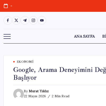
Skip
-
to
content
https://www.facebook.com/
https://twitter.com/
https://t.me/
https://www.instagram.com/
https://youtube.com/
ANA SAYFA
E
EKONOMI
Google, Arama Deneyimini Deği
Başlıyor
By
Murat Yıldız
22 Mayıs 2026
2 Min Read