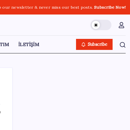
o our newsletter & never miss our best posts.
Subscribe Now!
TIM
İLETİŞİM
Subscribe
SON YAZILAR
ı
MHP’li Feti Yıldız’dan ‘çerçeve yasa’
açıklaması: IRA ve FARC örnekleri dikkat