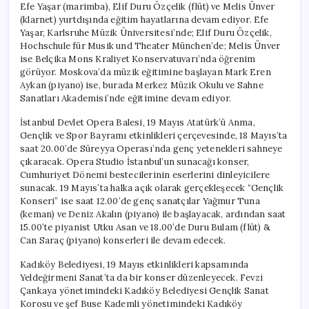
Efe Yaşar (marimba), Elif Duru Özçelik (flüt) ve Melis Ünver
(klarnet) yurtdışında eğitim hayatlarına devam ediyor. Efe
Yaşar, Karlsruhe Müzik Üniversitesi’nde; Elif Duru Özçelik,
Hochschule für Musik und Theater München’de; Melis Ünver
ise Belçika Mons Kraliyet Konservatuvarı’nda öğrenim
görüyor. Moskova’da müzik eğitimine başlayan Mark Eren
Aykan (piyano) ise, burada Merkez Müzik Okulu ve Sahne
Sanatları Akademisi’nde eğitimine devam ediyor.
İstanbul Devlet Opera Balesi, 19 Mayıs Atatürk’ü Anma,
Gençlik ve Spor Bayramı etkinlikleri çerçevesinde, 18 Mayıs’ta
saat 20.00’de Süreyya Operası’nda genç yetenekleri sahneye
çıkaracak. Opera Studio İstanbul’un sunacağı konser,
Cumhuriyet Dönemi bestecilerinin eserlerini dinleyicilere
sunacak. 19 Mayıs’ta halka açık olarak gerçekleşecek “Gençlik
Konseri” ise saat 12.00’de genç sanatçılar Yağmur Tuna
(keman) ve Deniz Akalın (piyano) ile başlayacak, ardından saat
15.00’te piyanist Utku Asan ve 18.00’de Duru Bulam (flüt) &
Can Saraç (piyano) konserleri ile devam edecek.
Kadıköy Belediyesi, 19 Mayıs etkinlikleri kapsamında
Yeldeğirmeni Sanat’ta da bir konser düzenleyecek. Fevzi
Çankaya yönetimindeki Kadıköy Belediyesi Gençlik Sanat
Korosu ve şef Buse Kademli yönetimindeki Kadıköy