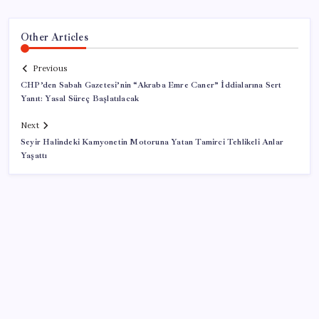
Other Articles
Previous
CHP’den Sabah Gazetesi’nin “Akraba Emre Caner” İddialarına Sert
Yanıt: Yasal Süreç Başlatılacak
Next
Seyir Halindeki Kamyonetin Motoruna Yatan Tamirci Tehlikeli Anlar
Yaşattı
SON YAZILAR