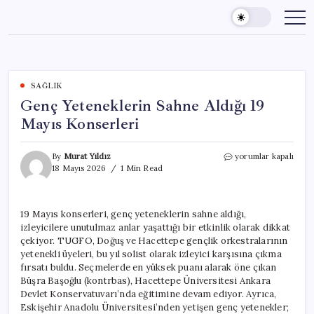
Skip
to
content
SAĞLIK
Genç Yeteneklerin Sahne Aldığı 19
Mayıs Konserleri
Genç
By
Murat Yıldız
yorumlar kapalı
Yeteneklerin
18 Mayıs 2026
1 Min Read
Sahne
Aldığı
19
19 Mayıs konserleri, genç yeteneklerin sahne aldığı,
Mayıs
izleyicilere unutulmaz anlar yaşattığı bir etkinlik olarak dikkat
Konserleri
için
çekiyor. TUGFO, Doğuş ve Hacettepe gençlik orkestralarının
yetenekli üyeleri, bu yıl solist olarak izleyici karşısına çıkma
fırsatı buldu. Seçmelerde en yüksek puanı alarak öne çıkan
Büşra Başoğlu (kontrbas), Hacettepe Üniversitesi Ankara
Devlet Konservatuvarı’nda eğitimine devam ediyor. Ayrıca,
Eskişehir Anadolu Üniversitesi’nden yetişen genç yetenekler;