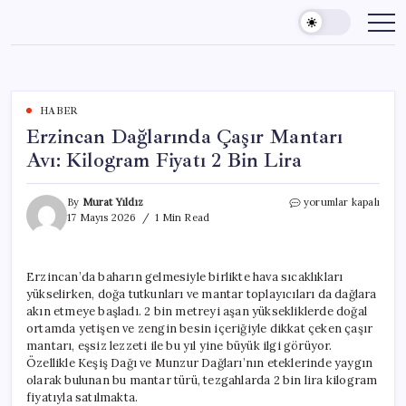
Skip
to
content
HABER
Erzincan Dağlarında Çaşır Mantarı
Avı: Kilogram Fiyatı 2 Bin Lira
Erzincan
By
Murat Yıldız
yorumlar kapalı
Dağlarında
17 Mayıs 2026
1 Min Read
Çaşır
Mantarı
Avı:
Erzincan’da baharın gelmesiyle birlikte hava sıcaklıkları
Kilogram
yükselirken, doğa tutkunları ve mantar toplayıcıları da dağlara
Fiyatı
2
akın etmeye başladı. 2 bin metreyi aşan yüksekliklerde doğal
Bin
ortamda yetişen ve zengin besin içeriğiyle dikkat çeken çaşır
Lira
mantarı, eşsiz lezzeti ile bu yıl yine büyük ilgi görüyor.
için
Özellikle Keşiş Dağı ve Munzur Dağları’nın eteklerinde yaygın
olarak bulunan bu mantar türü, tezgahlarda 2 bin lira kilogram
fiyatıyla satılmakta.