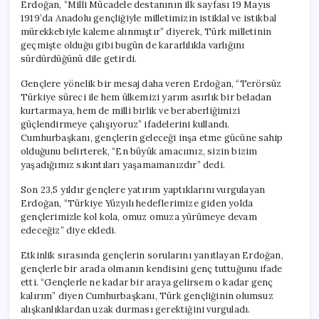
Erdoğan, “Milli Mücadele destanının ilk sayfası 19 Mayıs
1919’da Anadolu gençliğiyle milletimizin istiklal ve istikbal
mürekkebiyle kaleme alınmıştır” diyerek, Türk milletinin
geçmişte olduğu gibi bugün de kararlılıkla varlığını
sürdürdüğünü dile getirdi.
Gençlere yönelik bir mesaj daha veren Erdoğan, “Terörsüz
Türkiye süreci ile hem ülkemizi yarım asırlık bir beladan
kurtarmaya, hem de milli birlik ve beraberliğimizi
güçlendirmeye çalışıyoruz” ifadelerini kullandı.
Cumhurbaşkanı, gençlerin geleceği inşa etme gücüne sahip
olduğunu belirterek, “En büyük amacımız, sizin bizim
yaşadığımız sıkıntıları yaşamamanızdır” dedi.
Son 23,5 yıldır gençlere yatırım yaptıklarını vurgulayan
Erdoğan, “Türkiye Yüzyılı hedeflerimize giden yolda
gençlerimizle kol kola, omuz omuza yürümeye devam
edeceğiz” diye ekledi.
Etkinlik sırasında gençlerin sorularını yanıtlayan Erdoğan,
gençlerle bir arada olmanın kendisini genç tuttuğunu ifade
etti. “Gençlerle ne kadar bir araya gelirsem o kadar genç
kalırım” diyen Cumhurbaşkanı, Türk gençliğinin olumsuz
alışkanlıklardan uzak durması gerektiğini vurguladı.