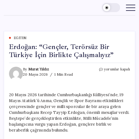
Skip
to
content
EĞITIM
Erdoğan: “Gençler, Terörsüz Bir
Türkiye İçin Birlikte Çalışmalıyız”
Erdoğan:
By
Murat Yıldız
yorumlar kapalı
“Gençler,
20 Mayıs 2026
1 Min Read
Terörsüz
Bir
Türkiye
20 Mayıs 2026 tarihinde Cumhurbaşkanlığı Külliyesi’nde, 19
İçin
Mayıs Atatürk’ü Anma, Gençlik ve Spor Bayramı etkinlikleri
Birlikte
Çalışmalıyız”
çerçevesinde gençler ve milli sporcular ile bir araya gelen
için
Cumhurbaşkanı Recep Tayyip Erdoğan, önemli mesajlar verdi.
Beştepe’de gerçekleştirilen etkinlikte, Milli Mücadele’nin
başlangıcına vurgu yapan Erdoğan, gençlere birlik ve
beraberlik çağrısında bulundu.