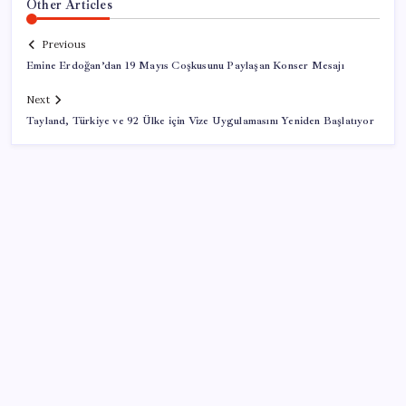
Other Articles
Previous
Emine Erdoğan’dan 19 Mayıs Coşkusunu Paylaşan Konser Mesajı
Next
Tayland, Türkiye ve 92 Ülke için Vize Uygulamasını Yeniden Başlatıyor
SON YAZILAR
ASELSAN’dan Kritik Başarı: Yerli ve Milli Kızılötesi
Dedektörler