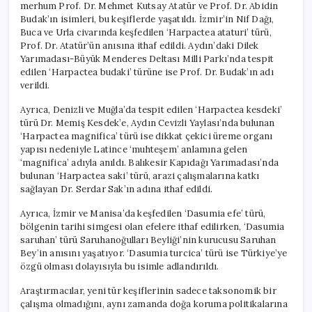
merhum Prof. Dr. Mehmet Kutsay Atatür ve Prof. Dr. Abidin
Budak’ın isimleri, bu keşiflerde yaşatıldı. İzmir’in Nif Dağı,
Buca ve Urla civarında keşfedilen ‘Harpactea ataturi’ türü,
Prof. Dr. Atatür’ün anısına ithaf edildi. Aydın’daki Dilek
Yarımadası-Büyük Menderes Deltası Milli Parkı’nda tespit
edilen ‘Harpactea budaki’ türüne ise Prof. Dr. Budak’ın adı
verildi.
Ayrıca, Denizli ve Muğla’da tespit edilen ‘Harpactea kesdeki’
türü Dr. Memiş Kesdek’e, Aydın Cevizli Yaylası’nda bulunan
‘Harpactea magnifica’ türü ise dikkat çekici üreme organı
yapısı nedeniyle Latince ‘muhteşem’ anlamına gelen
‘magnifica’ adıyla anıldı. Balıkesir Kapıdağı Yarımadası’nda
bulunan ‘Harpactea saki’ türü, arazi çalışmalarına katkı
sağlayan Dr. Serdar Sak’ın adına ithaf edildi.
Ayrıca, İzmir ve Manisa’da keşfedilen ‘Dasumia efe’ türü,
bölgenin tarihi simgesi olan efelere ithaf edilirken, ‘Dasumia
saruhan’ türü Saruhanoğulları Beyliği’nin kurucusu Saruhan
Bey’in anısını yaşatıyor. ‘Dasumia turcica’ türü ise Türkiye’ye
özgü olması dolayısıyla bu isimle adlandırıldı.
Araştırmacılar, yeni tür keşiflerinin sadece taksonomik bir
çalışma olmadığını, aynı zamanda doğa koruma politikalarına