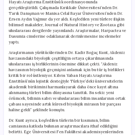
Hayatı Araştırma Enstitüsü koordinasyonunda
gerçekleştirildi. Çalışmada Kırıkkale Üniversitesi’nden Dr.
Tarık Danışman ve Manisa Celal Bayar Üniversitesi’nden Dr.
Ersen Aydın Yağmur da yer aldı. Keşfedilen yeni türlere ilişkin
bilimsel makaleler, Journal of Natural History ve Zootaxa gibi
uluslararası dergilerde yayımlandı. Araştırmalar, Harpactea ve
Dasumia cinslerine odaklanarak derinlemesine incelemeler
yaptı.
Araştırmanın yürütücülerinden Dr. Kadir Boğaç Kunt, Akdeniz
havzasındaki biyolojik çeşitliliğin ortaya çıkarılmasında
uluslararası iş birliklerinin önemine dikkat çekti. “Akdeniz
havzasının biyolojik geçmişini anlamak için bu tür iş birlikleri
kritik bir rol üstleniyor. Kıbrıs Yaban Hayatı Araştırma
Enstitüsü’nün lojistik desteğiyle Türkiye’deki üniversitelerin
akademik birikimini harmanlayarak daha önce kayıt altına
alınmamış türleri bilim dünyasına tanıttık. Bu sekiz yeni
örümcek, bilimin sabrı ve uluslararası bilim insanlarının ortak
çabası sayesinde artık küresel biyolojik mirasın bir parçası
haline geldi” şeklinde konuştu.
Dr. Kunt ayrıca, keşfedilen türlerin bir kısmının, bilim
camiasına katkıda bulunan araştırmacılara ithaf edildiğini
belirtti. Ege Üniversitesi Fen Fakültesi akademisyenlerinden