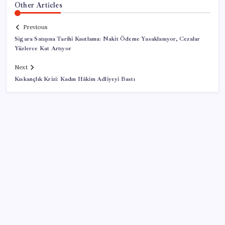
Other Articles
Previous
Sigara Satışına Tarihi Kısıtlama: Nakit Ödeme Yasaklanıyor, Cezalar
Yüzlerce Kat Artıyor
Next
Kıskançlık Krizi: Kadın Hâkim Adliyeyi Bastı
SON YAZILAR
TBMM Adalet Komisyonu’nda ‘pislik’ tartışması:
MHP’li Bülbül masaya yumruk attı, İYİ Partili vekilin