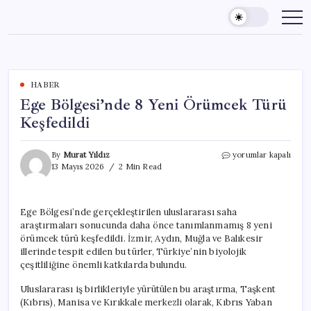
Skip
to
content
HABER
Ege Bölgesi’nde 8 Yeni Örümcek Türü
Keşfedildi
Ege
By
Murat Yıldız
yorumlar kapalı
Bölgesi’nde
13 Mayıs 2026
2 Min Read
8
Yeni
Örümcek
Ege Bölgesi’nde gerçekleştirilen uluslararası saha
Türü
araştırmaları sonucunda daha önce tanımlanmamış 8 yeni
Keşfedildi
için
örümcek türü keşfedildi. İzmir, Aydın, Muğla ve Balıkesir
illerinde tespit edilen bu türler, Türkiye’nin biyolojik
çeşitliliğine önemli katkılarda bulundu.
Uluslararası iş birlikleriyle yürütülen bu araştırma, Taşkent
(Kıbrıs), Manisa ve Kırıkkale merkezli olarak, Kıbrıs Yaban