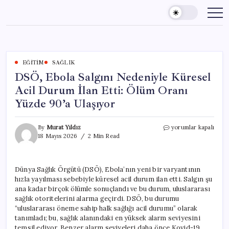
Skip
to
content
EĞITIM
SAĞLIK
DSÖ, Ebola Salgını Nedeniyle Küresel
Acil Durum İlan Etti: Ölüm Oranı
Yüzde 90’a Ulaşıyor
DSÖ,
By
Murat Yıldız
yorumlar kapalı
Ebola
18 Mayıs 2026
2 Min Read
Salgını
Nedeniyle
Küresel
Dünya Sağlık Örgütü (DSÖ), Ebola’nın yeni bir varyantının
Acil
hızla yayılması sebebiyle küresel acil durum ilan etti. Salgın şu
Durum
İlan
ana kadar birçok ölümle sonuçlandı ve bu durum, uluslararası
Etti:
sağlık otoritelerini alarma geçirdi. DSÖ, bu durumu
Ölüm
“uluslararası öneme sahip halk sağlığı acil durumu” olarak
Oranı
tanımladı; bu, sağlık alanındaki en yüksek alarm seviyesini
Yüzde
temsil ediyor. Benzer alarm seviyeleri daha önce Kovid-19,