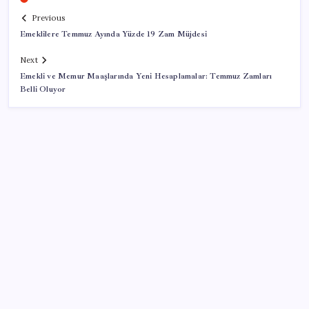
Previous
Emeklilere Temmuz Ayında Yüzde 19 Zam Müjdesi
Next
Emekli ve Memur Maaşlarında Yeni Hesaplamalar: Temmuz Zamları
Belli Oluyor
SON YAZILAR
ASELSAN’dan Kritik Başarı: Yerli ve Milli Kızılötesi
Dedektörler