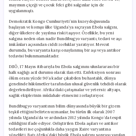
90’a
maymun çiçeği ve çocuk felci gibi salgınlar için de
Ulaşıyor
uygulanmıştı.
için
Demokratik Kongo Cumhuriyeti’nin kuzeydoğusunda
başlayan ve komşu ülke Uganda’ya sıçrayan Ebola salgını,
diğer ülkelere de yayılma riski taşıyor. Özellikle, bu yeni
salgına neden olan nadir Bundibugyo varyantı, tedavi ve aşı
imkânları açısından ciddi zorluklar yaratıyor. Mevcut
durumda, bu varyanta karşı onaylanmış bir aşı veya antikor
tedavisi bulunmamaktadır.
DSÖ, 17 Mayıs itibarıyla bu Ebola salgınını uluslararası bir
halk sağlığı acil durumu olarak ilan etti. Enfeksiyon sonrası
ölüm oranı yüzde 90’a kadar çıkabilen bu hastalık, dünya
genelinde hükümetler tarafından ulusal güvenlik tehdidi olarak
değerlendiriliyor. Afrika’daki çatışmalar ve yetersiz altyapı,
sağlık ekiplerinin müdahale etmesini zorlaştırıyor.
Bundibugyo varyantının bilim dünyasında büyük bir gizem
teşkil ettiğini belirten uzmanlar, bu türün ilk olarak 2007
yılında Uganda’da ve ardından 2012 yılında Kongo’da tespit
edildiğini ifade ediyor. Geliştirilen Ebola aşıları ve antikor
tedavileri ise çoğunlukla daha yaygın Zaire varyantına
yönelikti. Batı Afrika’daki büyük Ebola salgını sonrası yapılan