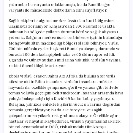
yatırımlar bu varyanta odaklanmıştı, bu da Bundibugyo
varyantı ile mücadelede doktorların elini zayıflatıyor.
Sağlık ekipleri, salgının merkez üssü olan Ituri bölgesine
ulaşmakta zorlanıyor. Kinşasa’dan 1.700 kilometre uzakta
bulunan bu bölgede yolların durumu kötü ve sağlık altyapısı
yetersiz. Salgının merkez üssü, on binlerce işçinin bulunduğu
Mongbwalu altın madenciliği bölgesi olarak biliniyor. Virüs,
700 bin nüfuslu eyalet başkenti Bunia’ya ulaşmış durumda ve
burada 200’den fazla şüpheli vaka ve 65 ölüm rapor edildi.
Uganda ve Güney Sudan sınırlarına yakınlık, virüsün yayılma
riskini önemli ölçüde artırıyor.
Ebola virüsü, esasen Sahra Altı Afrika’da bulunan bir virüs
ailesine aittir. Bilim insanları, virüsün insanlara enfekte
hayvanlarla, özellikle şempanze, goril ve yarasa gibi türlerle
temas yoluyla geçtiğini belirtmektedir. İnsanlar arasında hava
yoluyla bulaşmadığı için Kovid-19 kadar kolay yayılmıyor.
Bulaşma, yalnızca enfekte kişilerin vücut sıvılarına doğrudan
temasla gerçekleşiyor, bu da aile bireyleri ve sağlık
çalışanlarını en yüksek risk grubuna sokuyor. Özellikle ağır
hastalar ve hayatını kaybedenler, virüsün yayılmasında kritik
bir rol oynamaktadır. DSÖ, risk altındaki tüm komşu
devletlerin sınır taramalarını ve laboratuvar testlerini acilen