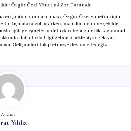
Donduruldu:
Özgür
na erişiminin dondurulması, Özgür Özel yönetimi için
Özel
nde tartışmalara yol açarken, mali durumun ne şekilde
Yönetimi
yla ilgili gelişmelerin detayları henüz netlik kazanmadı.
Zor
Durumda
akkında daha fazla bilgi gelmesi bekleniyor. Olayın
için
onusu. Gelişmeleri takip etmeye devam edeceğiz.
Author
at Yıldız