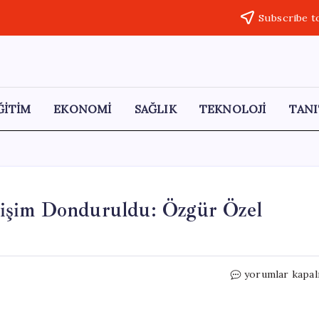
Subscribe t
ĞİTİM
EKONOMİ
SAĞLIK
TEKNOLOJİ
TANI
işim Donduruldu: Özgür Özel
CHP’nin
yorumlar kapal
Banka
Hesaplarına
Erişim