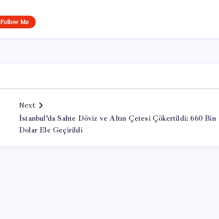
Follow Me
Next
İstanbul’da Sahte Döviz ve Altın Çetesi Çökertildi: 660 Bin
Dolar Ele Geçirildi
Office Lisans Satın Al