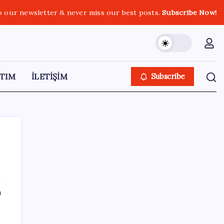
o our newsletter & never miss our best posts.
Subscribe Now!
TIM
İLETİŞİM
Subscribe
SON YAZILAR
ı
ASELSAN’dan Kritik Başarı: Yerli ve Milli
Kızılötesi Dedektörler