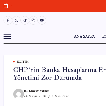
Skip
-
to
content
https://www.facebook.com/
https://twitter.com/
https://t.me/
https://www.instagram.com/
https://youtube.com/
ANA SAYFA
E
EĞITIM
CHP’nin Banka Hesaplarına Er
Yönetimi Zor Durumda
By
Murat Yıldız
24 Mayıs 2026
1 Min Read