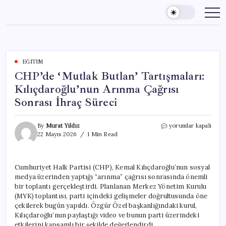
Skip
to
content
EĞITIM
CHP’de ‘Mutlak Butlan’ Tartışmaları:
Kılıçdaroğlu’nun Arınma Çağrısı
Sonrası İhraç Süreci
CHP’de
By
Murat Yıldız
yorumlar kapalı
‘Mutlak
22 Mayıs 2026
1 Min Read
Butlan’
Tartışmaları:
Kılıçdaroğlu’nun
Cumhuriyet Halk Partisi (CHP), Kemal Kılıçdaroğlu’nun sosyal
Arınma
medya üzerinden yaptığı “arınma” çağrısı sonrasında önemli
Çağrısı
Sonrası
bir toplantı gerçekleştirdi. Planlanan Merkez Yönetim Kurulu
İhraç
(MYK) toplantısı, parti içindeki gelişmeler doğrultusunda öne
Süreci
çekilerek bugün yapıldı. Özgür Özel başkanlığındaki kurul,
için
Kılıçdaroğlu’nun paylaştığı video ve bunun parti üzerindeki
etkilerini kapsamlı bir şekilde değerlendirdi.