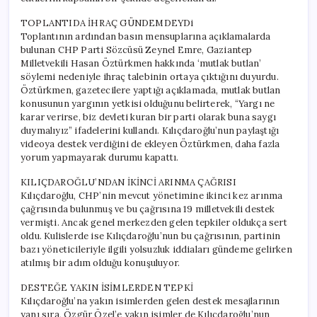
TOPLANTIDA İHRAÇ GÜNDEMDEYDi
Toplantının ardından basın mensuplarına açıklamalarda
bulunan CHP Parti Sözcüsü Zeynel Emre, Gaziantep
Milletvekili Hasan Öztürkmen hakkında ‘mutlak butlan’
söylemi nedeniyle ihraç talebinin ortaya çıktığını duyurdu.
Öztürkmen, gazetecilere yaptığı açıklamada, mutlak butlan
konusunun yargının yetkisi olduğunu belirterek, “Yargı ne
karar verirse, biz devleti kuran bir parti olarak buna saygı
duymalıyız” ifadelerini kullandı. Kılıçdaroğlu’nun paylaştığı
videoya destek verdiğini de ekleyen Öztürkmen, daha fazla
yorum yapmayarak durumu kapattı.
KILIÇDAROĞLU’NDAN İKİNCİ ARINMA ÇAĞRISI
Kılıçdaroğlu, CHP’nin mevcut yönetimine ikinci kez arınma
çağrısında bulunmuş ve bu çağrısına 19 milletvekili destek
vermişti. Ancak genel merkezden gelen tepkiler oldukça sert
oldu. Kulislerde ise Kılıçdaroğlu’nun bu çağrısının, partinin
bazı yöneticileriyle ilgili yolsuzluk iddiaları gündeme gelirken
atılmış bir adım olduğu konuşuluyor.
DESTEĞE YAKIN İSİMLERDEN TEPKİ
Kılıçdaroğlu’na yakın isimlerden gelen destek mesajlarının
yanı sıra, Özgür Özel’e yakın isimler de Kılıçdaroğlu’nun