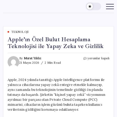
Skip
to
content
TEKNOLOJI
Apple’ın Özel Bulut Hesaplama
Teknolojisi ile Yapay Zeka ve Gizlilik
Apple’ın
By
Murat Yıldız
yorumlar kapalı
Özel
21 Mayıs 2026
2 Min Read
Bulut
Hesaplama
Teknolojisi
Apple, 2024 yılında tanıttığı Apple Intelligence platformu ile
ile
yalnızca cihazlarına yapay zekâ entegre etmekle kalmayıp,
Yapay
Zeka
aynı zamanda bu teknolojinin temelinde gizliliği ön planda
ve
tutmayı da başardı. Şirketin “kişisel yapay zekâ” vizyonunun
Gizlilik
ayrılmaz bir parçası olan Private Cloud Compute (PCC)
için
mimarisi, cihazların işlem gücünü buluta taşırken kullanıcı
verilerinin gizliliğini korumaya odaklanıyor.