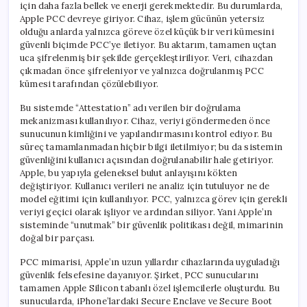
için daha fazla bellek ve enerji gerekmektedir. Bu durumlarda,
Apple PCC devreye giriyor. Cihaz, işlem gücünün yetersiz
olduğu anlarda yalnızca göreve özel küçük bir veri kümesini
güvenli biçimde PCC’ye iletiyor. Bu aktarım, tamamen uçtan
uca şifrelenmiş bir şekilde gerçekleştiriliyor. Veri, cihazdan
çıkmadan önce şifreleniyor ve yalnızca doğrulanmış PCC
kümesi tarafından çözülebiliyor.
Bu sistemde “Attestation” adı verilen bir doğrulama
mekanizması kullanılıyor. Cihaz, veriyi göndermeden önce
sunucunun kimliğini ve yapılandırmasını kontrol ediyor. Bu
süreç tamamlanmadan hiçbir bilgi iletilmiyor; bu da sistemin
güvenliğini kullanıcı açısından doğrulanabilir hale getiriyor.
Apple, bu yapıyla geleneksel bulut anlayışını kökten
değiştiriyor. Kullanıcı verileri ne analiz için tutuluyor ne de
model eğitimi için kullanılıyor. PCC, yalnızca görev için gerekli
veriyi geçici olarak işliyor ve ardından siliyor. Yani Apple’ın
sisteminde “unutmak” bir güvenlik politikası değil, mimarinin
doğal bir parçası.
PCC mimarisi, Apple’ın uzun yıllardır cihazlarında uyguladığı
güvenlik felsefesine dayanıyor. Şirket, PCC sunucularını
tamamen Apple Silicon tabanlı özel işlemcilerle oluşturdu. Bu
sunucularda, iPhone’lardaki Secure Enclave ve Secure Boot