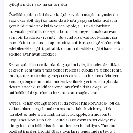
iyileştirmeler yapma kararı aldı.
Özellikle çok renkli duvar kağıtları ve karmaşık arayüzlerde
yazı okunabilirliği konusunda sıkıntı yaşayan kullanıcıların
geri bildirimlerine kulak veren Apple, iOS 27 ile birlikte
arayüzün şeffaflık düzeyini kontrol etmeye olanak tanıyan
yeni bir kaydırıcıyı tanıttı. Bu yenilik sayesinde kullanıcılar,
cam efekti tamamen kapatarak klasik bir opak görünüm elde
edebilecekleri gibi, şeffaflık oranını diledikleri gibi hassas bir
şekilde ayarlayabilecekler.
Kenar çubukları ve ikonlarda yapılan iyileştirmeler de dikkat
çekiyor. Yeni tasarımda pencere kenar çubukları, pencerenin
en dış sınırına kadar genişletilecek ve cam kırılma efektleri
kenar çubuğu sınırında aniden kesilmek yerine arka planda
devam edecek. Bu düzenleme, arayüzün daha doğal ve
bütünlüklü bir görünüm kazanmasını sağlayacak.
Ayrıca, kenar çubuğu ikonları da renklerini koruyacak, bu da
kullanıcıların uygulamalar arasında daha hızlı bir şekilde
hareket etmelerini mümkün kılacak. Apple, birinci parti
uygulama ikonlarına ek Liquid Glass katmanları ekleyerek
simgelere derinlik hissi kazandırmayı hedefliyor. Tüm bu
özelleştirmeler, Liquid Glass ayarları menüsünden tek bir