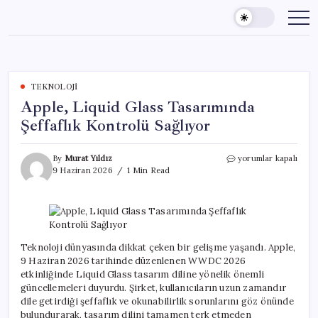
Skip
to
content
TEKNOLOJI
Apple, Liquid Glass Tasarımında
Şeffaflık Kontrolü Sağlıyor
Apple,
By
Murat Yıldız
yorumlar kapalı
Liquid
9 Haziran 2026
1 Min Read
Glass
Tasarımında
Şeffaflık
Kontrolü
Sağlıyor
için
Teknoloji dünyasında dikkat çeken bir gelişme yaşandı. Apple,
9 Haziran 2026 tarihinde düzenlenen WWDC 2026
etkinliğinde Liquid Glass tasarım diline yönelik önemli
güncellemeleri duyurdu. Şirket, kullanıcıların uzun zamandır
dile getirdiği şeffaflık ve okunabilirlik sorunlarını göz önünde
bulundurarak, tasarım dilini tamamen terk etmeden