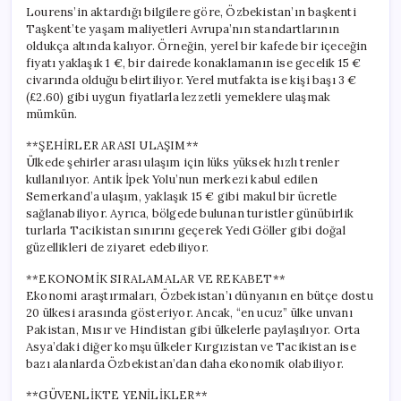
Lourens’in aktardığı bilgilere göre, Özbekistan’ın başkenti
Taşkent’te yaşam maliyetleri Avrupa’nın standartlarının
oldukça altında kalıyor. Örneğin, yerel bir kafede bir içeceğin
fiyatı yaklaşık 1 €, bir dairede konaklamanın ise gecelik 15 €
civarında olduğu belirtiliyor. Yerel mutfakta ise kişi başı 3 €
(£2.60) gibi uygun fiyatlarla lezzetli yemeklere ulaşmak
mümkün.
**ŞEHİRLER ARASI ULAŞIM**
Ülkede şehirler arası ulaşım için lüks yüksek hızlı trenler
kullanılıyor. Antik İpek Yolu’nun merkezi kabul edilen
Semerkand’a ulaşım, yaklaşık 15 € gibi makul bir ücretle
sağlanabiliyor. Ayrıca, bölgede bulunan turistler günübirlik
turlarla Tacikistan sınırını geçerek Yedi Göller gibi doğal
güzellikleri de ziyaret edebiliyor.
**EKONOMİK SIRALAMALAR VE REKABET**
Ekonomi araştırmaları, Özbekistan’ı dünyanın en bütçe dostu
20 ülkesi arasında gösteriyor. Ancak, “en ucuz” ülke unvanı
Pakistan, Mısır ve Hindistan gibi ülkelerle paylaşılıyor. Orta
Asya’daki diğer komşu ülkeler Kırgızistan ve Tacikistan ise
bazı alanlarda Özbekistan’dan daha ekonomik olabiliyor.
**GÜVENLİKTE YENİLİKLER**