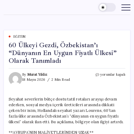
Skip
to
content
EĞITIM
60 Ülkeyi Gezdi, Özbekistan’ı
“Dünyanın En Uygun Fiyatlı Ülkesi”
Olarak Tanımladı
60
By
Murat Yıldız
yorumlar kapalı
Ülkeyi
18 Mayıs 2026
2 Min Read
Gezdi,
Özbekistan’ı
“Dünyanın
Seyahat severlerin bütçe dostu tatil rotaları arayışı devam
En
ederken, sosyal medya içerik üreticileri arasında dikkati
Uygun
Fiyatlı
çeken bir isim, Hollandalı seyahat yazarı Lourens, 60’tan
Ülkesi”
fazla ülke arasında Özbekistan’ı “dünyanın en uygun fiyatlı
Olarak
ülkesi” olarak ilan etti. Bu açıklama, bölgeye olan ilgiyi artırdı.
Tanımladı
için
**AVRUPA’NIN MALİYETLERİNDEN UZAK**