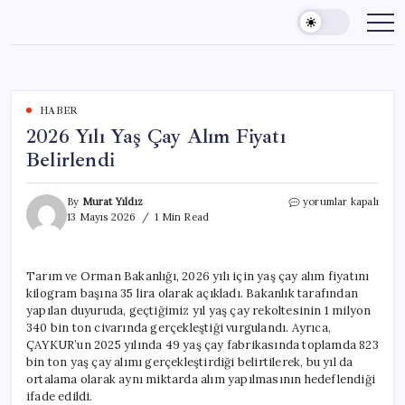
Skip
to
content
HABER
2026 Yılı Yaş Çay Alım Fiyatı
Belirlendi
2026
By
Murat Yıldız
yorumlar kapalı
Yılı
13 Mayıs 2026
1 Min Read
Yaş
Çay
Alım
Tarım ve Orman Bakanlığı, 2026 yılı için yaş çay alım fiyatını
Fiyatı
kilogram başına 35 lira olarak açıkladı. Bakanlık tarafından
Belirlendi
için
yapılan duyuruda, geçtiğimiz yıl yaş çay rekoltesinin 1 milyon
340 bin ton civarında gerçekleştiği vurgulandı. Ayrıca,
ÇAYKUR’un 2025 yılında 49 yaş çay fabrikasında toplamda 823
bin ton yaş çay alımı gerçekleştirdiği belirtilerek, bu yıl da
ortalama olarak aynı miktarda alım yapılmasının hedeflendiği
ifade edildi.