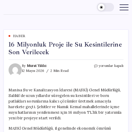
Skip
to
content
HABER
16 Milyonluk Proje ile Su Kesintilerine
Son Verilecek
16
By
Murat Yıldız
yorumlar kapalı
Milyonluk
12 Mayıs 2026
2 Min Read
Proje
ile
Su
Manisa Su ve Kanalizasyon İdaresi (MASKİ) Genel Müdürlüğü,
Kesintilerine
Salihli’de uzun yıllardır süregelen su kesintileri ve boru
Son
Verilecek
patlakları sorunlarına kalıcı çözümler üretmek amacıyla
için
harekete geçti. Şehitler ve Namık Kemal mahallelerinde içme
suyu hatlarının yenilenmesi için 16 milyon TL’lik bir yatırımla
yeni bir projeye start verildi.
MASKİ Genel Müdürlüğü, il genelinde ekonomik ömrünü