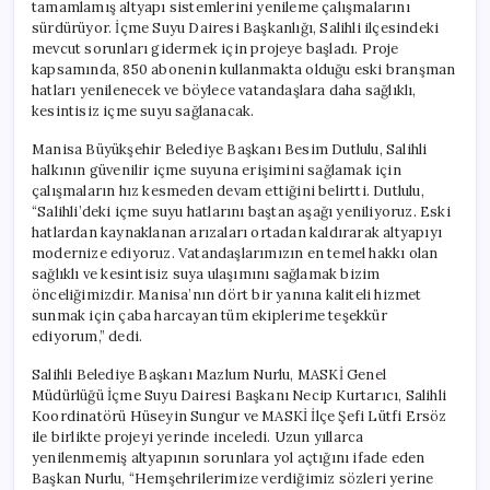
tamamlamış altyapı sistemlerini yenileme çalışmalarını
sürdürüyor. İçme Suyu Dairesi Başkanlığı, Salihli ilçesindeki
mevcut sorunları gidermek için projeye başladı. Proje
kapsamında, 850 abonenin kullanmakta olduğu eski branşman
hatları yenilenecek ve böylece vatandaşlara daha sağlıklı,
kesintisiz içme suyu sağlanacak.
Manisa Büyükşehir Belediye Başkanı Besim Dutlulu, Salihli
halkının güvenilir içme suyuna erişimini sağlamak için
çalışmaların hız kesmeden devam ettiğini belirtti. Dutlulu,
“Salihli’deki içme suyu hatlarını baştan aşağı yeniliyoruz. Eski
hatlardan kaynaklanan arızaları ortadan kaldırarak altyapıyı
modernize ediyoruz. Vatandaşlarımızın en temel hakkı olan
sağlıklı ve kesintisiz suya ulaşımını sağlamak bizim
önceliğimizdir. Manisa’nın dört bir yanına kaliteli hizmet
sunmak için çaba harcayan tüm ekiplerime teşekkür
ediyorum,” dedi.
Salihli Belediye Başkanı Mazlum Nurlu, MASKİ Genel
Müdürlüğü İçme Suyu Dairesi Başkanı Necip Kurtarıcı, Salihli
Koordinatörü Hüseyin Sungur ve MASKİ İlçe Şefi Lütfi Ersöz
ile birlikte projeyi yerinde inceledi. Uzun yıllarca
yenilenmemiş altyapının sorunlara yol açtığını ifade eden
Başkan Nurlu, “Hemşehrilerimize verdiğimiz sözleri yerine